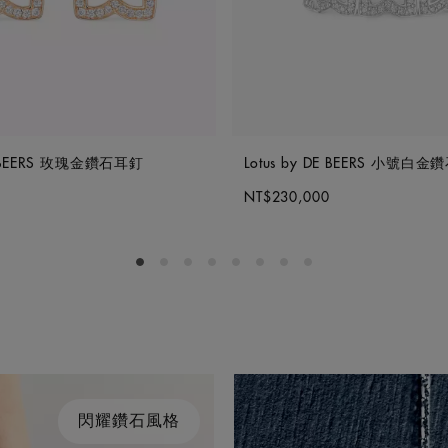
DE BEERS 玫瑰金鑽石耳釘
Lotus by DE BEERS 小號白
NT$230,000
Go to slide 1
Go to slide 2
Go to slide 3
Go to slide 4
Go to slide 5
Go to slide 6
Go to slide 7
Go to slide 8
閃耀鑽石風格