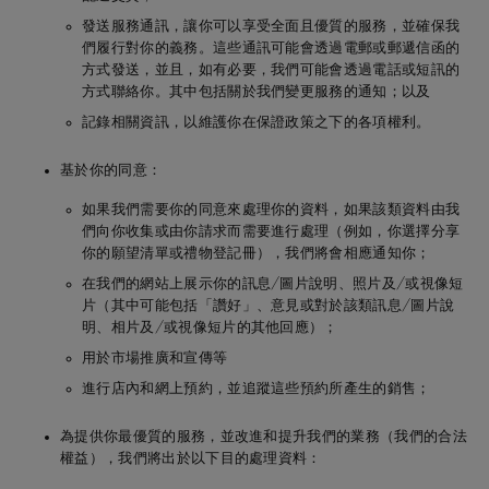
發送服務通訊，讓你可以享受全面且優質的服務，並確保我
們履行對你的義務。這些通訊可能會透過電郵或郵遞信函的
日本
De Beers Jewellers Lt
郵寄地址：
17 Char
方式發送，並且，如有必要，我們可能會透過電話或短訊的
d
erhouse Street, Lon
方式聯絡你。其中包括關於我們變更服務的通知；以及
on, EC1N 6RA
Forevermark（香港）
香港中環荷李活道32號建業
記錄相關資訊，以維護你在保證政策之下的各項權利。
6樓
基於你的
同意
：
De Beers India Private Limited（印度）
TCG Finance Centre, 6th flo
如果我們需要你的同意來處理你的資料，如果該類資料由我
G Block, Bandra Kurla Comp
摩納哥
De Beers Jewellers Lt
郵寄地址：
17 Char
們向你收集或由你請求而需要進行處理（例如，你選擇分享
a (East), Mumbai 400098, I
d
erhouse Street, Lon
你的願望清單或禮物登記冊），我們將會相應通知你；
on, EC1N 6RA
在我們的網站上展示你的訊息/圖片說明、照片及/或視像短
Forevermark US Inc（美國）
300 First Stamford Place.St
片（其中可能包括「讚好」、意見或對於該類訊息/圖片說
06902, USA
明、相片及/或視像短片的其他回應）；
用於市場推廣和宣傳等
進行店內和網上預約，並追蹤這些預約所產生的銷售；
為提供你最優質的服務，並改進和提升我們的業務（我們的合法
挪威
De Beers Jewellers Lt
郵寄地址：
17 Char
權益），我們將出於以下目的處理資料：
d
erhouse Street, Lon