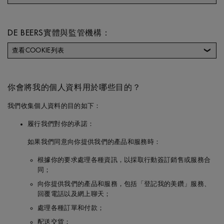
Forevermark永恒印記實體
地址
DE BEERS實體與監管機構：
查看COOKIE列表
Forevermark Limited（英國）
17 Charterhouse Street, E
ondon UK
De Beers實體國家
De Beers實體
De Beers控制方實
聯絡詳細資料
你會將我的個人資料用於哪些目的？
我們收集個人資料的目的如下：
澳洲
De Beers Jewellers Lt
郵寄地址：
17 Char
履行我們對你的承諾：
d
erhouse Street, Lon
如果我們同意向你提供我們的產品和服務時：
on, EC1N 6RA
Forevermark（中國）
中國上海市南京西路1601
4608室，200040
根據你的要求處理各種資訊，以採取行動簽訂銷售或服務合
同；
向你提供我們的產品和服務，包括「登記我的美鑽」服務、
Forevermark KK（日本）
Yebisu Garden Place Tower 
回覆電話以及網上聊天；
3 Ebisu, Shibuya-ku, Tokyo
印度
De Beers Jewellers Lt
郵寄地址：
17 Char
Japan
處理各種訂單和付款；
d
erhouse Street, Lon
配送交貨；
on, EC1N 6RA