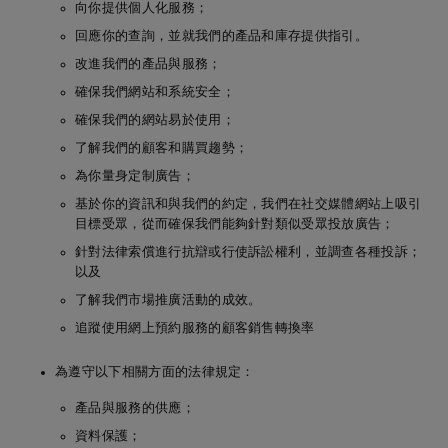
向你提供個人化服務；
on, EC1N 6RA
回應你的查詢，並就我們的產品和庫存提供指引。
改進我們的產品與服務；
瑞士
De Beers Jewellers Lt
郵寄地址：
17 Char
d
erhouse Street, Lon
確保我們網站和系統安全；
on, EC1N 6RA
確保我們的網站易於使用；
了解我們的顧客和購買趨勢；
為你量身定制廣告；
基於你的資訊和與我們的約定，我們在社交媒體網站上吸引
目標受眾，從而確保我們能夠針對類似受眾投放廣告；
馬來西亞
De Beers Jewellers Lt
郵寄地址：
17 Char
針對法律索償進行抗辯或行使訴訟權利，並調查各種投訴；
d
erhouse Street, Lon
以及
on, EC1N 6RA
了解我們市場推廣活動的成效。
追蹤使用網上預約服務的顧客銷售轉換率
沙特阿拉伯
De Beers Jewellers Lt
郵寄地址：
17 Char
d
erhouse Street, Lon
為遵守以下相關方面的法律規定：
on, EC1N 6RA
產品與服務的供應；
資料保護；
南韓
De Beers Jewellers Lt
郵寄地址：
17 Char