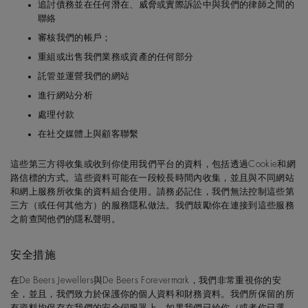
追討債務並在任何潛在、威脅或實際訴訟中與我們的律師之間的
聯絡
審核我們的帳戶；
重組或出售我們業務或資產的任何部分
託管並運營我們的網站
進行網站分析
處理付款
在社交媒體上與顧客聯繫
這些第三方得收集或收到你使用我們平台的資料，包括透過Cookie和網
路信標的方式。這些資料可能在一段較長時間內收集，並且與不同網站
和網上服務所收集的資料組合使用。請務必記住，我們無法控制這些第
三方（或任何其他方）的服務隱私做法。我們鼓勵你在連接到這些服務
之前查閱他們的隱私聲明。
安全措施
在De Beers Jewellers與De Beers Forevermark，我們非常重視你的安
全，並且，我們致力於保護你的個人資料和財務資料。我們所保留的所
有資料均保存在我們的安全伺服器上。如果我們已給你（或者你已選