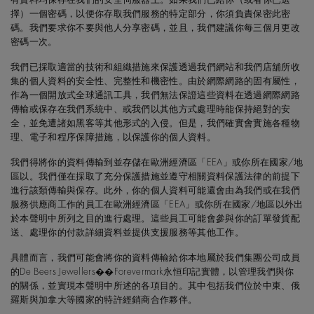
擇）一個密碼，以便你存取我們服務的特定部分，你須負責保密此密
碼。我們要求你不要與他人分享密碼，並且，我們建議你每三個月更改
密碼一次。
我們已採取適當的技術和組織措施來保護透過我們網站和我們店舖所收
集的個人資料的安全性、完整性和機密性。由於網際網路的固有屬性，
作為一個開放式全球通訊工具，我們無法保證這些資料在透過網際網路
傳輸或保存在我們系統中、或我們以其他方式處理時能保持絕對的安
全，並免遭諸如黑客等其他形式的入侵。但是，我們確實會實施各種物
理、電子和程序保障措施，以保護你的個人資料。
我們得將你的資料傳輸到並存儲在歐洲經濟區「EEA」或你所在國家/地
區以。我們僅在採取了充分保護措施並遵守相關資料保護法律的前提下
進行該類傳輸與保存。此外，你的個人資料可能還會由為我們或在我們
服務供應商工作的員工在歐洲經濟區「EEA」或你所在國家/地區以外出
於本聲明中所列之目的進行處理。這些員工可能會參與你的訂單發貨配
送、處理你的付款詳細資料並提供支援服務等其他工作。
具體而言，我們可能會將你的資料傳輸給你本地屬於我們集團公司成員
的De Beers Jewellers��Forevermark永恒印記實體，以管理我們與你
的關係，並實現本聲明中所述的各項目的。其中包括我們位於中東、俄
羅斯與加拿大等國家的特許經銷商合作夥伴。