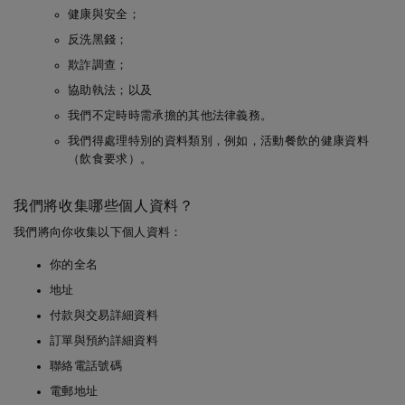
d
erhouse Street, Lon
健康與安全；
on, EC1N 6RA
反洗黑錢；
欺詐調查；
英國
De Beers Jewellers Lt
郵寄地址：
17 Char
協助執法；以及
d
erhouse Street, Lon
我們不定時時需承擔的其他法律義務。
on, EC1N 6RA
我們得處理特別的資料類別，例如，活動餐飲的健康資料
（飲食要求）。
我們將收集哪些個人資料？
我們將向你收集以下個人資料：
歐盟
De Beers Jewellers Lt
郵寄地址：
17 Char
d
erhouse Street, Lon
你的全名
on, EC1N 6RA
地址
付款與交易詳細資料
訂單與預約詳細資料
聯絡電話號碼
電郵地址