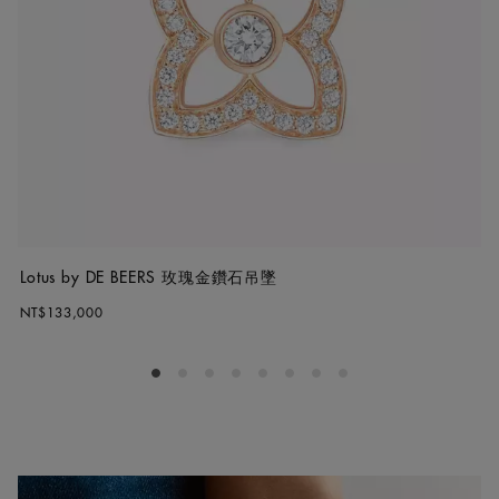
Lotus by DE BEERS 玫瑰金鑽石吊墜
NT$133,000
Go to slide 1
Go to slide 2
Go to slide 3
Go to slide 4
Go to slide 5
Go to slide 6
Go to slide 7
Go to slide 8