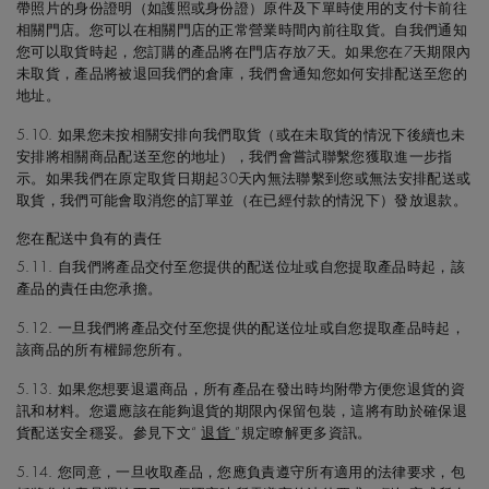
帶照片的身份證明（如護照或身份證）原件及下單時使用的支付卡前往
相關門店。您可以在相關門店的正常營業時間內前往取貨。自我們通知
您可以取貨時起，您訂購的產品將在門店存放7天。如果您在7天期限內
未取貨，產品將被退回我們的倉庫，我們會通知您如何安排配送至您的
地址。
5.10. 如果您未按相關安排向我們取貨（或在未取貨的情況下後續也未
安排將相關商品配送至您的地址），我們會嘗試聯繫您獲取進一步指
示。如果我們在原定取貨日期起30天內無法聯繫到您或無法安排配送或
取貨，我們可能會取消您的訂單並（在已經付款的情況下）發放退款。
您在配送中負有的責任
5.11. 自我們將產品交付至您提供的配送位址或自您提取產品時起，該
產品的責任由您承擔。
5.12. 一旦我們將產品交付至您提供的配送位址或自您提取產品時起，
該商品的所有權歸您所有。
5.13. 如果您想要退還商品，所有產品在發出時均附帶方便您退貨的資
訊和材料。您還應該在能夠退貨的期限內保留包裝，這將有助於確保退
貨配送安全穩妥。參見下文“
退貨
”規定瞭解更多資訊。
5.14. 您同意，一旦收取產品，您應負責遵守所有適用的法律要求，包