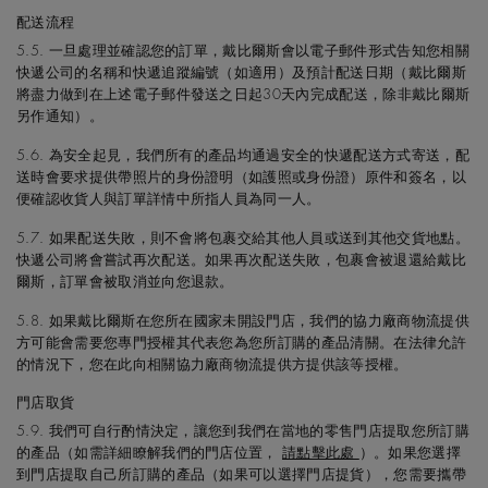
配送流程
5.5. 一旦處理並確認您的訂單，戴比爾斯會以電子郵件形式告知您相關
快遞公司的名稱和快遞追蹤編號（如適用）及預計配送日期（戴比爾斯
將盡力做到在上述電子郵件發送之日起30天內完成配送，除非戴比爾斯
另作通知）。
5.6. 為安全起見，我們所有的產品均通過安全的快遞配送方式寄送，配
送時會要求提供帶照片的身份證明（如護照或身份證）原件和簽名，以
便確認收貨人與訂單詳情中所指人員為同一人。
5.7. 如果配送失敗，則不會將包裹交給其他人員或送到其他交貨地點。
快遞公司將會嘗試再次配送。如果再次配送失敗，包裹會被退還給戴比
爾斯，訂單會被取消並向您退款。
5.8. 如果戴比爾斯在您所在國家未開設門店，我們的協力廠商物流提供
方可能會需要您專門授權其代表您為您所訂購的產品清關。在法律允許
的情況下，您在此向相關協力廠商物流提供方提供該等授權。
門店取貨
5.9. 我們可自行酌情決定，讓您到我們在當地的零售門店提取您所訂購
的產品（如需詳細瞭解我們的門店位置，
請點擊此處
）。如果您選擇
到門店提取自己所訂購的產品（如果可以選擇門店提貨），您需要攜帶