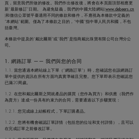
頁，留意我們所做的修改。我們作出修改後，將會在本頁面頂部相應更
新“最新修訂”日期。 為避免疑義，我們的中國大陸網站(
www.debeers.cn
)和微信公眾號平臺適用不同的條款和條件，不應視為本條款中定義的
“本網站”範圍。僅為了本條款之目的，“中國”指中華人民共和國，不包
括臺灣。
本條款中提及的“戴比爾斯”或“我們”是指商戴比珠寶有限公司台灣分公
司。
1. 網路訂單 —— 我們與您的合同
1.1. 當您通過本網站線上下單（“網路訂單”）時，您確認您在該網路訂
單中提供的資訊在所有方面均真實準確且完整。您下單即表示您確認您
已滿20周歲。
1.2. 在您和戴比爾斯之間就產品的購買（您作為買方）和供應（我們作
為賣方）達成一份具有約束力的合同，需要通過以下步驟實現：
1.2.1. 您完成線上結帳程式，下單訂購產品。
1.2.2. 您將有機會確認訂單詳情（包括您的位址和支付詳情），且可以
在完成訂單之前修改訂單。