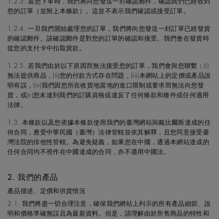
1.2.3. 當您下單時，我們將向您發送一封確認郵件，確認我們已經收到
您的訂單（並附上本條款）。這並不表示我們確認或接受訂單。
1.2.4. 一旦我們開始處理您的訂單，我們將向您發送一封訂單已經發貨
的確認郵件。該確認郵件是對您的訂單的確認和接受。我們會在發貨時
從您的支付卡中扣取貨款。
1.2.5. 若我們由於以下原因而無法接受您的訂單，我們會與您聯繫：(i)
無法提供商品，(ii)您的付款方式存在問題，(iii)本網站上的定價或產品說
明有誤，(iv)我們因您所在收貨地當地的進口限制或要求而無法向您發
貨，或(v)您未達到我們的訂購資格或違反了任何條款和條件或任何適用
法律。
1.3. 本條款以及您依據本條款使用我們的臺灣網站與戴比爾斯達成的任
何合同，應受中華民國（臺灣）法律管轄並依其解釋，且您同意接受臺
灣法院的排他性管轄。為避免疑義，如果您在中國，通過本網站達成的
任何合同均不視作在中國達成的合同，亦不適用中國法。
2. 我們的產品
產品描述、定價和供貨情況
2.1. 我們將盡一切合理注意，確保我們網站上列示的所有產品細節、說
明和價格準確無誤且為最新資料。但是，請理解由於所售商品的特性和