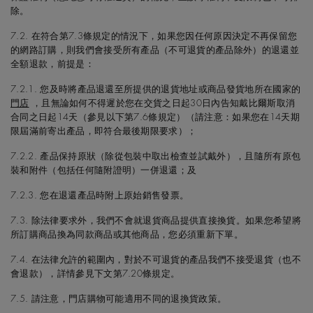
除。
7.2. 在符合第7.3條規定的情況下，如果您因任何原因決定不再保留您
的網路訂購，則我們會接受所有產品（不可退貨的產品除外）的退還並
全額退款，前提是：
7.2.1. 您及時將產品退還至所提供的退貨地址或商品發貨地所在國家的
門店
，且無論如何不得遲於您在交貨之日起30日內告知戴比爾斯取消
合同之日起14天（參見以下第7.6條規定）（請注意：如果您在14天期
限屆滿前寄出產品，即符合最後期限要求）；
7.2.2. 產品保持原狀（除從包裝中取出檢查並試戴外），且隨所有原包
裝和附件（包括任何隨附證明）一併退還；及
7.2.3. 您在退還產品時附上原始銷售發票。
7.3. 除法律要求外，我們不會就退貨商品提供直接換貨。如果您希望將
所訂購商品換為同款商品或其他商品，您必須重新下單。
7.4. 在法律允許的範圍內，對於不可退貨的產品我們不接受退貨（也不
會退款），詳情參見下文第7.20條規定。
7.5. 請注意，門店購物可能適用不同的退換貨政策。