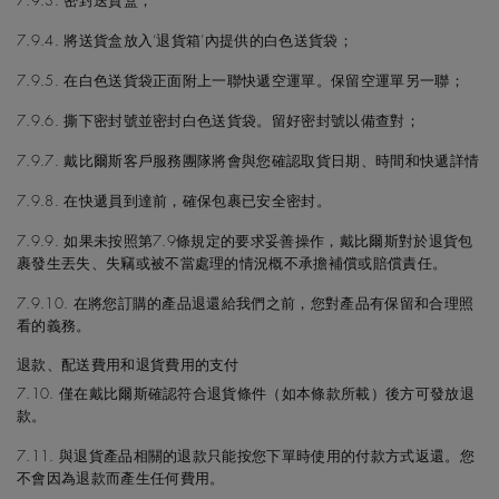
7.9.3. 密封送貨盒；
7.9.4. 將送貨盒放入‘退貨箱’內提供的白色送貨袋；
7.9.5. 在白色送貨袋正面附上一聯快遞空運單。保留空運單另一聯；
7.9.6. 撕下密封號並密封白色送貨袋。留好密封號以備查對；
7.9.7. 戴比爾斯客戶服務團隊將會與您確認取貨日期、時間和快遞詳情
7.9.8. 在快遞員到達前，確保包裹已安全密封。
7.9.9. 如果未按照第7.9條規定的要求妥善操作，戴比爾斯對於退貨包
裹發生丟失、失竊或被不當處理的情況概不承擔補償或賠償責任。
7.9.10. 在將您訂購的產品退還給我們之前，您對產品有保留和合理照
看的義務。
退款、配送費用和退貨費用的支付
7.10. 僅在戴比爾斯確認符合退貨條件（如本條款所載）後方可發放退
款。
7.11. 與退貨產品相關的退款只能按您下單時使用的付款方式返還。您
不會因為退款而產生任何費用。