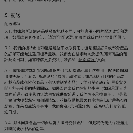
5. 配送
配送選項
5.1. 根據您所訂購產品的發貨地點不同，可能適用不同的配送政策和選
項。如需瞭解更多資訊，請訪問“配送選項”頁面或我們的“
常見問題
”。
5.2. 我們的標準出貨和配送服務不收取費用，但是國際訂單或部分產品
的訂單可能無法選用標準服務。我們會在結帳時向您提供所購商品的預
計配送日期。如需瞭解更多資訊，請參閱“
配送選項
”頁面。
5.3. 關於非標準出貨和配送服務（包括國際訂單）的費用、配送時間和
服務等級，可參見“
配送選項
”頁面。請注意，如果您所訂購的產品為
訂製商品或個性化商品（包括雕刻的產品），從訂單確認到訂單發貨之
間可能有較長的時間間隔。如果因超出我們控制的事件（如因承運人造
成的延遲）致使我們無法供貨或供貨延遲，我們概不承擔責任，但是我
們會儘快聯繫您告知相關情況，並採取措施最大程度地降低延遲帶來的
影響。如果發生該等事件，我們會在7天內通知您，並為您安排新的配
送日期。
5.4. 戴比爾斯會盡一切合理努力按時交付產品，但是我們無法保證滿足
對時間要求很高的訂單。