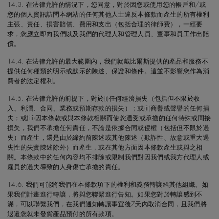
14.3. 在法律允許的情況下，您同意，對於因您或使用您的帳戶和/或
您的個人資訊訪問本網站的任何其他人士違反本條款而產生的所有權利
主張、責任、損害賠償、費用和支出（包括合理的律師費），一經要
求，您應立即向我們以及我們的代理人和管理人員、董事和員工作出賠
償。
14.4. 在法律允許的最大範圍內，我們就戴比爾斯提供的產品和服務不
提供任何種類的明示或默示的陳述、保證和條件。這並不影響您作為消
費者的法定權利。
14.5. 在法律允許的前提下，對於(i)任何經濟損失（包括但不限於收
入、利潤、合同、業務或預期存款的損失）；或(ii)商譽或聲譽的任何損
失；或(iii)因本條款或與本條款相關而使您遭受或承擔的任何特殊或間接
損失，我們不承擔任何責任，不論是依據合同或侵權（包括但不限於過
失）而產生，還是由於締約前陳述或其他陳述（欺詐性、故意或重大過
失性的失實陳述除外）而產生，或在其他方面因本條款產生或與之相
關。本條款中的任何內容均不排除或限制我們對因我們或我方代理人或
雇員的過失導致的人身傷亡承擔的責任。
14.6. 我們可能將我們在本條款項下的權利和義務轉讓給其他組織。如
果我們計畫進行轉讓，將與您聯繫進行告知。如果您對於轉讓感到不
滿，可以聯繫我們，在我們通知轉讓事宜後7天內取消合同，且我們將
退還您就未發貨產品預付的所有款項。