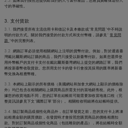
2.5. 如果我們按照您提供給我們的尺寸製作產品，您應負責確保這些尺
寸的準確性。
3. 支付貨款
3.1. 我們接受所有主流信用卡和借記卡及本條款或“常見問題”中不時說
明的付款方式。關於我們接受的付款方式和支付幣種，請參見“
常見問
題
”中的完整列表。
3.2. 網路訂單必須使用相關網站上注明的貨幣付款。例如，對於通過臺
灣戴比爾斯網站訂購的商品，我們只接受以新臺幣付款。如果您選擇使
用外幣帳戶的支付卡支付在戴比爾斯臺灣網站上提交的網路訂單，我們
將按新臺幣收取貨款。您所用支付卡的發卡行會按其採用的匯率將新臺
幣兌換為相應幣種。
3.3. 本網站上顯示的所有價格（美國網站和加拿大網站上顯示的價格除
外）均已包含在相關網站上購買商品所需支付的當地銷售稅。此外，根
據您的收貨地點不同，您的訂單在結帳前可能需要加收當地進口稅（完
整資訊請參見下文“國際訂單”部分）。相關稅收明細將在結帳時提供。
3.4. 除訂製商品或個性化商品外，在訂單發貨之前，您的支付卡上將凍
結相應金額的購買價款，在發貨時才會按照您購買商品的價格相應扣
款。對於訂製商品或個性化商品（包括雕刻的產品），將在結帳時全額