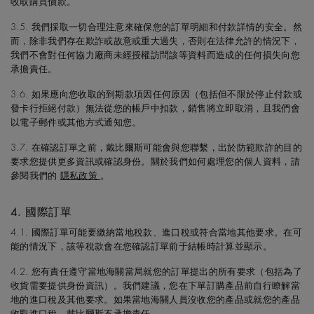
收取購買價款。
3.5. 我們採取一切合理注意來確保您的訂單明細和付款詳情的安全。然
而，除非我們存在欺詐或故意或重大過失，否則在法律允許的情況下，
我們不會對任何協力廠商未經授權訪問該等資料而造成的任何損失向您
承擔責任。
3.6. 如果應向您收取的到期款項因任何原因（包括但不限於停止付款或
發卡行拒絕付款）無法從您的帳戶中扣款，銷售將立即取消，且我們會
以電子郵件或其他方式通知您。
3.7. 在確認訂單之前，戴比爾斯可能會與您聯繫，出於防範欺詐的目的
要求您提供更多資訊或確認身份。關於我們如何處理您的個人資料，請
參閱我們的
隱私政策
。
4. 國際訂單
4.1. 國際訂單可能要繳納當地稅款、進口稅或符合當地其他要求。在可
能的情況下，該等稅款會在您確認訂單前于結帳時計算並顯示。
4.2. 您有責任遵守當地海關當局就您的訂單提出的所有要求（包括為了
收貨需要提供身份資訊）。我們建議，您在下單訂購產品前自行瞭解當
地的進口稅及其他要求。如果當地海關人員沒收您的產品或就您的產品
收取進口稅，戴比爾斯不承擔責任。