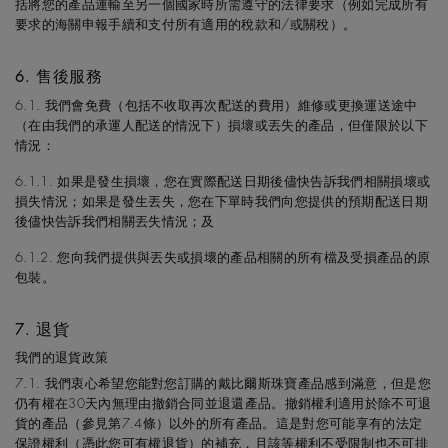
括將您的產品運輸至另一個國家時所需遵守的法律要求（例如完成所有
要求的海關申報手續和支付所有適用的稅款和/或關稅）。
6. 售後服務
6.1. 我們會免費（包括不收取再次配送的費用）維修或更換運送途中
（在由我們的承運人配送的情況下）損壞或丟失的產品，但僅限於以下
情況：
6.1.1. 如果是發生損壞，您在實際配送日期後儘快告訴我們相關損壞或
損失情況；如果是發生丟失，您在下單時我們向您提供的預期配送日期
後儘快告訴我們相關丟失情況；及
6.1.2. 您向我們提供與丟失或損壞的產品相關的所有檔及受損產品的原
包裝。
7. 退貨
我們的退貨政策
7.1. 我們衷心希望您能對您訂購的戴比爾斯珠寶產品感到滿意，但是您
仍有權在30天內無理由撤銷合同並退還產品。撤銷權利適用於除不可退
貨的產品（參見第7.4條）以外的所有產品。這是對您可能享有的法定
保證權利（憑此您可有權退貨）的補充，且該等權利不受限制也不可排