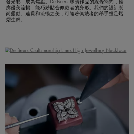
發光彩，成為焦點。De Beers 珠寶作品的線條簡約，輪
廓優美流暢，能巧妙貼合佩戴者的身形。我們的設計崇
尚靈動、連貫和流暢之美，可隨著佩戴者的舉手投足熠
熠生輝。