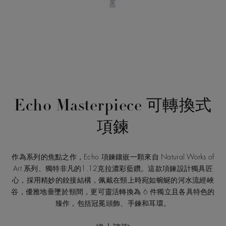
Echo Masterpiece 可轉換式
項鍊
作為系列的焦點之作，Echo 項鍊鑲嵌一顆來自 Natural Works of
Art 系列、獨特非凡的1.12克拉濃彩藍鑽。這款項鍊設計獨具匠
心，採用精妙的鉸接結構，佩戴在頸上時宛如蜿蜒的河水流經峽
谷，優雅地垂墜於頸間，更可靈活轉換為 6 件獨立且各具特色的
臻作，包括冠冕頭飾、手鍊和耳環。