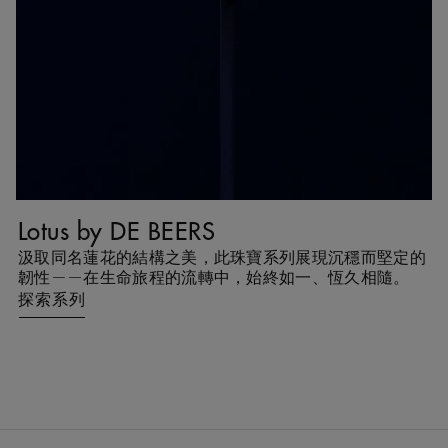
Lotus by DE BEERS
T
互
汲取同名蓮花的結構之美，此珠寶系列展現沉穩而堅定的
T
能
韌性——在生命旅程的流轉中，始終如一、恆久相隨。
探索系列