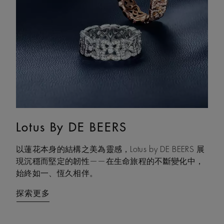
Lotus By DE BEERS
Talisman
以蓮花本身的結構之美為靈感，Lotus by DE BEERS 展
Talisman 系列巧妙融合鑽石原石與拋光鑽石的獨特感
現沉穩而堅定的韌性——在生命旅程的不斷變化中，
官互動，體現了大地令人著迷的力量，成為代表守護
始終如一、恆久相伴。
和雙重能量的現代象徵。
探索更多
探索更多