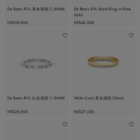
De Beers RVL 黃金戒指 (1.8MM)
De Beers RVL Band Ring in Rose
Gold
Original price
Original price
NT$28,000
NT$40,000
加入喜愛清單
加入喜
De Beers RVL 白金戒指 (1.8MM)
Wide Court 黃金戒指 (3mm)
Original price
Original price
NT$28,000
NT$27,000
加入喜愛清單
加入喜