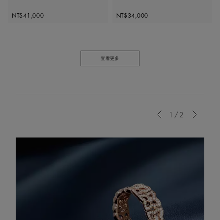
Original price
Original price
NT$41,000
NT$34,000
查看更多
Previous
1/2
Next