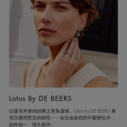
Lotus By DE BEERS
Talisman
以蓮花本身的結構之美為靈感，Lotus by DE BEERS 展
Talisman 系列巧妙融合鑽石原石與拋光鑽石的獨特感
現沉穩而堅定的韌性——在生命旅程的不斷變化中，
官互動，體現了大地令人著迷的力量，成為代表守護
始終如一、恆久相伴。
和雙重能量的現代象徵。