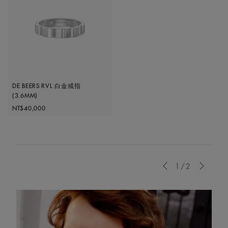
DE BEERS RVL 白金戒指
(3.6MM)
Original price
NT$40,000
Previous
1/2
Next