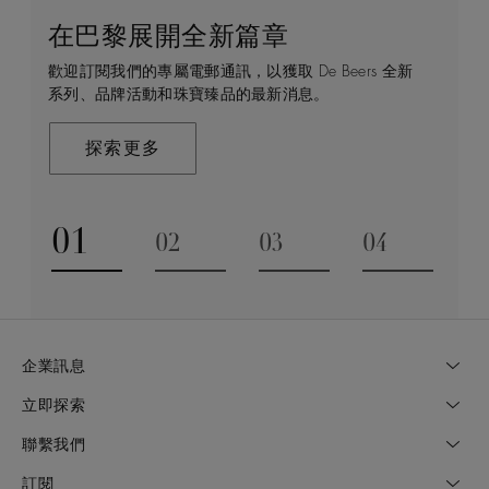
在巴黎展開全新篇章
守護永恒
顧客服務
De Beers 的世界
歡迎訂閱我們的專屬電郵通訊，以獲取 De Beers 全新
De Beers 在全球珠寶領域獨樹一幟，因為我們是唯一
無論您是透過線上購物或造訪實體精品店，我們始終致
De Beers 成立於倫敦，靈感來自非洲的自然，是奢華
系列、品牌活動和珠寶臻品的最新消息。
與鑽石原產地有直接連結的奢華珠寶品牌。
力於為您提供個人化的購物體驗。預約於店內或線上進
鑽石珠寶的巔峰。我們的創意和工藝將鑽石轉化為永恆
行鑑賞，透過私人諮詢獲取來自於專家的協助與指導。
和標誌性的設計。
探索更多
探索更多
瞭解更多
探索更多
01
02
03
04
Go to slide 1
Go to slide 2
Go to slide 3
Go to slide
企業訊息
立即探索
聯繫我們
訂閱