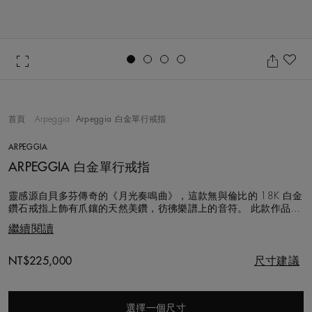
Go to slide 1
Go to slide 2
Go to slide 3
Go to slide 4
加
首頁
Arpeggia
Arpeggia 白金單行戒指
ARPEGGIA
ARPEGGIA 白金單行戒指
靈感源自貝多芬傳奇的《月光奏鳴曲》，這款無與倫比的 18K 白金
鑽石戒指上飾有爪鑲的天然美鑽，彷彿樂譜上的音符。 此款作品風
格精緻洗鍊，可與同系列的其他作品完美搭配。 選用的每顆鑽石都
繼續閱讀
以遵循道德章程的方式採購，並由 De Beers 的專家團隊精挑細選，
手工悉心鑲嵌，鑽石總重約 1.07 克拉。
Original price
NT$225,000
尺寸建議
選擇一個尺寸