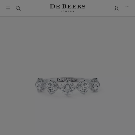
我的帳號
購物
這是一個帶有一張大圖像和下面的縮圖軌道的輪播。使用 Ta