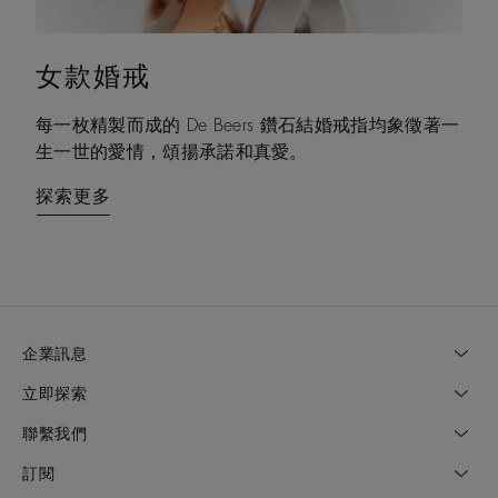
女款婚戒
情侶對戒
每一枚精製而成的 De Beers 鑽石結婚戒指均象徵著一
De Beers 結婚對戒和情侶對戒是表達無盡愛意的美好
生一世的愛情，頌揚承諾和真愛。
方式，禮讚您與摯愛的真切承諾。
探索更多
探索更多
企業訊息
立即探索
聯繫我們
訂閱