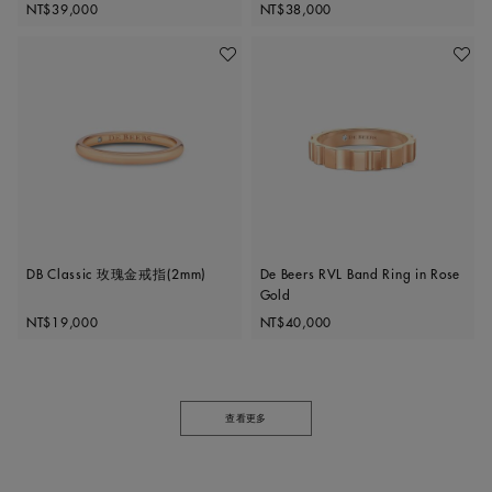
Original price
Original price
NT$39,000
NT$38,000
加入喜愛清單
加入喜
DB Classic 玫瑰金戒指(2mm)
De Beers RVL Band Ring in Rose
Gold
Original price
Original price
NT$19,000
NT$40,000
查看更多