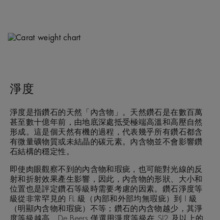
淨度
淨度是指鑽石的天然「內含物」。天然鑽石是在數百萬
甚至數十億年前，由地底深處抵受極端高溫和高壓自然
形成。這是個天然有機的過程，代表幾乎所有鑽石都含
有微量礦物質或未結晶的碳元素。內含物並不會影響鑽
石結構的穩定性。
即使肉眼觀察不到的內含物和瑕疵，也可能對光線的反
射和折射效果產生影響，因此，內含物的形狀、大小和
位置也是評定鑽石等級時需要考慮的因素。鑽石淨度等
級從非常罕見的 FL 級（內部和外部均無瑕疵）到 I 級
（明顯內含物和瑕疵）不等；鑽石的內含物越少，其淨
度等級越高。De Beers 僅選用淨度等級在 SI2 及以上的