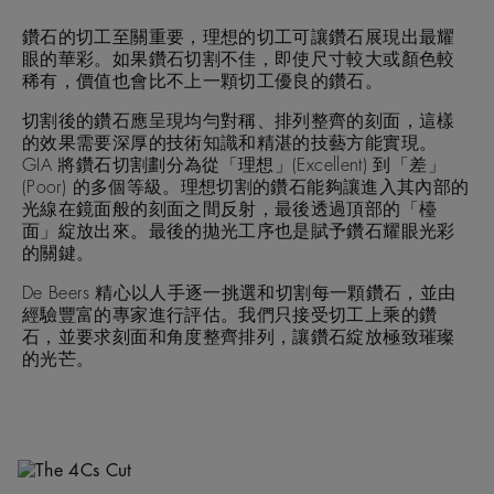
鑽石的切工至關重要，理想的切工可讓鑽石展現出最耀
眼的華彩。如果鑽石切割不佳，即使尺寸較大或顏色較
稀有，價值也會比不上一顆切工優良的鑽石。
切割後的鑽石應呈現均勻對稱、排列整齊的刻面，這樣
的效果需要深厚的技術知識和精湛的技藝方能實現。
GIA 將鑽石切割劃分為從「理想」(Excellent) 到「差」
(Poor) 的多個等級。理想切割的鑽石能夠讓進入其內部的
光線在鏡面般的刻面之間反射，最後透過頂部的「檯
面」綻放出來。最後的拋光工序也是賦予鑽石耀眼光彩
的關鍵。
De Beers 精心以人手逐一挑選和切割每一顆鑽石，並由
經驗豐富的專家進行評估。我們只接受切工上乘的鑽
石，並要求刻面和角度整齊排列，讓鑽石綻放極致璀璨
的光芒。