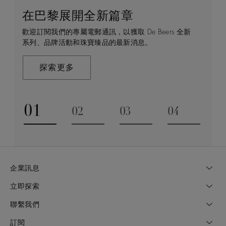
在巴黎展開全新篇章
守護永恒
顧客服務
De Beers 的世界
歡迎訂閱我們的專屬電郵通訊，以獲取 De Beers 全新
De Beers 在全球珠寶領域獨樹一幟，因為我們是唯一
無論您是透過線上購物或造訪實體精品店，我們始終致
De Beers 成立於倫敦，靈感來自非洲的自然，是奢華
系列、品牌活動和珠寶臻品的最新消息。
與鑽石原產地有直接連結的奢華珠寶品牌。
力於為您提供個人化的購物體驗。預約於店內或線上進
鑽石珠寶的巔峰。我們的創意和工藝將鑽石轉化為永恆
行鑑賞，透過私人諮詢獲取來自於專家的協助與指導。
和標誌性的設計。
探索更多
探索更多
瞭解更多
探索更多
01
02
03
04
Go to slide 1
Go to slide 2
Go to slide 3
Go to slide
企業訊息
立即探索
聯繫我們
訂閱