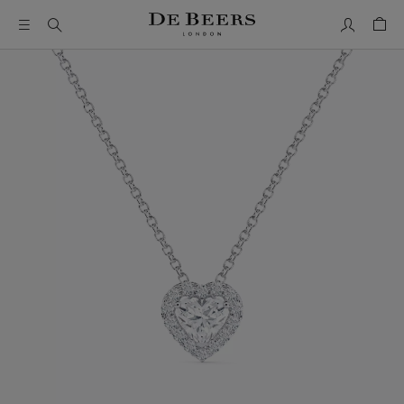
我的帳號
購物
這是一個帶有一張大圖像和下面的縮圖軌道的輪播。使用 Ta