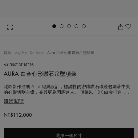
Go to slide 1
Go to slide 2
Go to slide 3
Go to slide 4
Go to slide 5
加
首頁
My First De Beers
Aura 白金心形鑽石吊墜項鍊
MY FIRST DE BEERS
AURA 白金心形鑽石吊墜項鍊
此款新作沿襲 Aura 經典設計，標誌性的密鑲鑽石環繞包圍著中央
的心形切割主鑽，令其更為閃耀迷人。 項鍊以 18K 白金打造，讓
美妙回憶縈繞於心。 每顆鑽石皆以遵循道德章程的方式採購，並由
繼續閱讀
De Beers 專家逐一以手工精心甄選。鑽石總重約 0.30 克拉。
NT$112,000
選擇一個尺寸