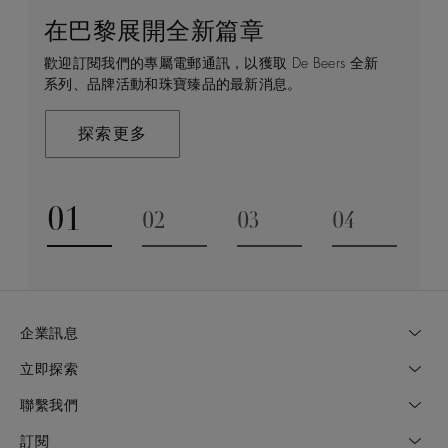
在巴黎展開全新篇章
守護永恒
顧客服務
De Beers 的世界
歡迎訂閱我們的專屬電郵通訊，以獲取 De Beers 全新
De Beers 在全球珠寶領域獨樹一幟，因為我們是唯一
無論您是透過線上購物或造訪實體精品店，我們始終致
De Beers 成立於倫敦，靈感來自非洲的自然，是奢華
系列、品牌活動和珠寶臻品的最新消息。
與鑽石原產地有直接連結的奢華珠寶品牌。
力於為您提供個人化的購物體驗。預約於店內或線上進
鑽石珠寶的巔峰。我們的創意和工藝將鑽石轉化為永恆
行鑑賞，透過私人諮詢獲取來自於專家的協助與指導。
和標誌性的設計。
探索更多
探索更多
瞭解更多
探索更多
01
02
03
04
Go to slide 1
Go to slide 2
Go to slide 3
Go to slide
企業訊息
立即探索
聯繫我們
訂閱