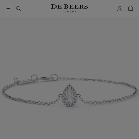
我的帳號
購物
這是一個帶有一張大圖像和下面的縮圖軌道的輪播。使用 Ta