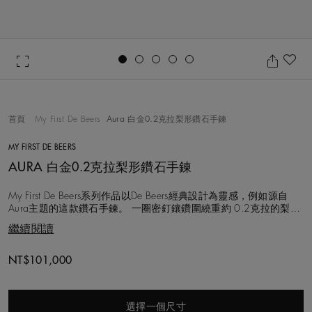
Go to slide 1
Go to slide 2
Go to slide 3
Go to slide 4
Go to slide 5
加
首頁
My First De Beers
Aura 白金0.2克拉梨形鑽石手鍊
MY FIRST DE BEERS
AURA 白金0.2克拉梨形鑽石手鍊
My First De Beers系列作品以De Beers經典設計為靈感，例如源自
Aura主題的這款鑽石手鍊。 一圈密釘鑲鑽圍繞重約 0.2克拉的梨形
中央主鑽，鑲嵌於精緻的18K白金飾鍊，完美結合我們的鑽石專業
繼續閱讀
與簡潔的設計。 這款手鍊可以單獨佩戴，呈現含蓄造型，也可與其
他My First De Beers系列手鍊配搭，更添
NT$101,000
選擇一個尺寸