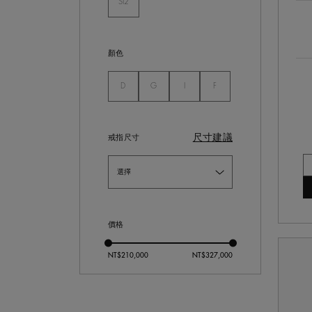
SI2
未選
顏色
未選
未選
未選
未選
D
G
I
F
尺寸建議
戒指尺寸
價格