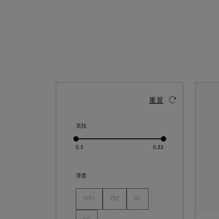
啟動這些部件將導致頁面上的內容更新。
重置
克拉
淨度
VVS1
VS2
SI1
未選
未選
未選