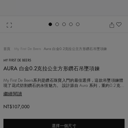
Go to slide 1
Go to slide 2
Go to slide 3
Go to slide 4
Go to slide 5
加
首頁
My First De Beers
Aura 白金0.2克拉公主方形鑽石吊墜項鍊
MY FIRST DE BEERS
AURA 白金0.2克拉公主方形鑽石吊墜項鍊
My First De Beers系列是鑽石珠寶入門的最佳選擇，這款吊墜項鍊體
現了花式切割鑽石的永恆魅力。 設計源自 Aura 系列，重約0.2克拉
的公主方形切割單鑽為總重約0.08克拉的密釘鑲鑽包圍。圖案配有
繼續閱讀
精緻的18K白金飾鍊，鍊長45公分，在飾鍊的39公分和42公分處
有兩個可調節環。 選用的每顆鑽石皆以遵循道德章程
NT$107,000
選擇一個尺寸