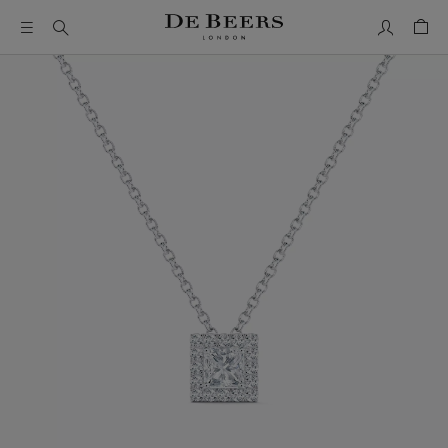
我的帳號
購物
這是一個帶有一張大圖像和下面的縮圖軌道的輪播。使用 Ta