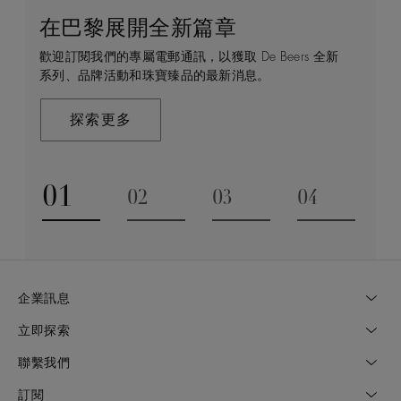
在巴黎展開全新篇章
守護永恒
顧客服務
De Beers 的世界
歡迎訂閱我們的專屬電郵通訊，以獲取 De Beers 全新
De Beers 在全球珠寶領域獨樹一幟，因為我們是唯一
無論您是透過線上購物或造訪實體精品店，我們始終致
De Beers 成立於倫敦，靈感來自非洲的自然，是奢華
系列、品牌活動和珠寶臻品的最新消息。
與鑽石原產地有直接連結的奢華珠寶品牌。
力於為您提供個人化的購物體驗。預約於店內或線上進
鑽石珠寶的巔峰。我們的創意和工藝將鑽石轉化為永恆
行鑑賞，透過私人諮詢獲取來自於專家的協助與指導。
和標誌性的設計。
探索更多
探索更多
瞭解更多
探索更多
01
02
03
04
Go to slide 1
Go to slide 2
Go to slide 3
Go to slide
企業訊息
立即探索
聯繫我們
訂閱