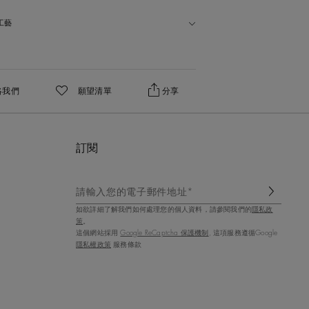
工藝
絡我們
願望清單
分享
加入喜愛清單
訂閱
請輸入您的電子郵件地址*
如欲詳細了解我們如何處理您的個人資料，請參閱我們的
隱私政
策
。
這個網站採用
Google ReCaptcha 保護機制
, 這項服務遵循Google
隱私權政策
服務條款