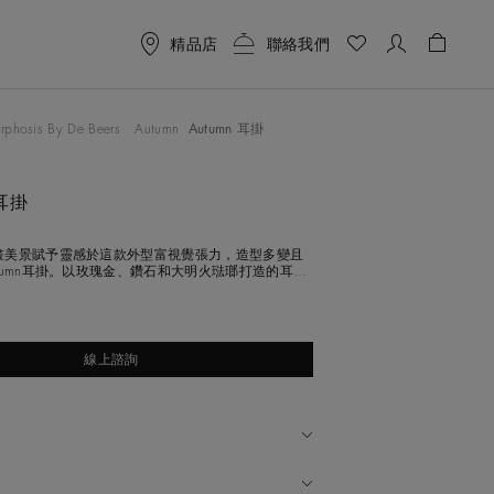
精品店
聯絡我們
購物袋 
鈕來變更上面的主影像
phosis By De Beers
Autumn
Autumn 耳掛
 耳掛
畫美景賦予靈感於這款外型富視覺張力，造型多變且
tumn耳掛。以玫瑰金、鑽石和大明火琺瑯打造的耳掛
合耳廓，其可拆式的外套部分在耳後飄灑垂墜，優雅
緻的造型配上烈火般的漸變色調，讓人聯想到斑斕落
時的動態和色彩。憑藉De Beers的創新設計和專業
素與密鑲白金爬
線上諮詢