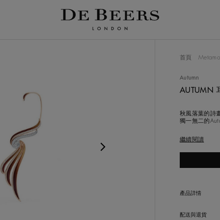
圖軌道的輪播。使用 Tab 按鈕進行導航，或選擇任何影像按
首頁
Metamor
Autumn
AUTUMN
秋風落葉的詩
獨一無二的Au
可拆式耳掛貼
不可方物。雅
繼續閱讀
葉在秋風中飛舞
工藝，這些元
產品詳情
配送與退貨