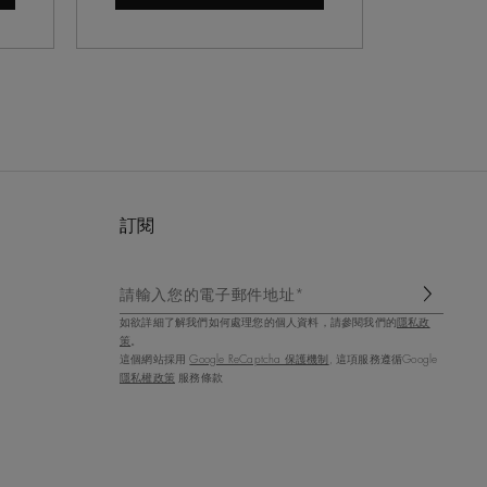
訂閱
請輸入您的電子郵件地址*
如欲詳細了解我們如何處理您的個人資料，請參閱我們的
隱私政
策
。
這個網站採用
Google ReCaptcha 保護機制
, 這項服務遵循Google
隱私權政策
服務條款