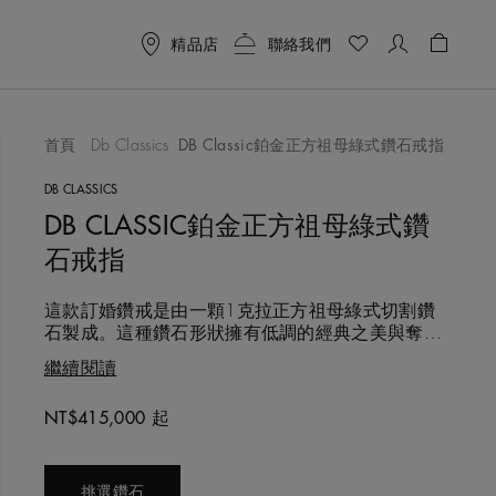
精品店
聯絡我們
購物袋 
首頁
Db Classics
DB Classic鉑金正方祖母綠式鑽石戒指
喜愛清單
DB CLASSICS
DB CLASSIC鉑金正方祖母綠式鑽
石戒指
這款訂婚鑽戒是由一顆1克拉正方祖母綠式切割鑽
石製成。這種鑽石形狀擁有低調的經典之美與奪目
的光芒，特別吸引喜愛直線邊角與完美幾何圖形之
繼續閱讀
人。
NT$415,000 起
Original price
挑選鑽石