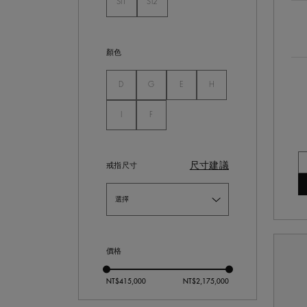
SI1
SI2
未選
未選
顏色
未選
未選
未選
未選
D
G
E
H
未選
未選
I
F
尺寸建議
戒指尺寸
價格