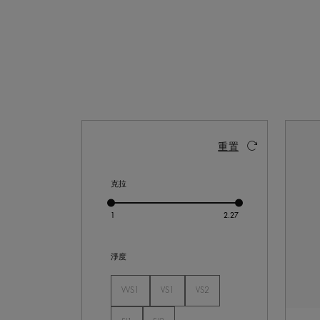
啟動這些部件將導致頁面上的內容更新。
重置
克拉
淨度
VVS1
VS1
VS2
未選
未選
未選