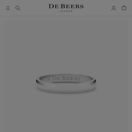
我的帳號
購物
這是一個帶有一張大圖像和下面的縮圖軌道的輪播。使用 Ta