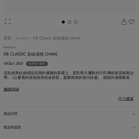
加
首頁
Riverborn
DB Classic 鉑金戒指 (3mm)
Riverborn
DB CLASSIC 鉑金戒指 (3MM)
Original price
NT$41,000
免費刻字服務
這款經典結婚戒指在簡約優雅的基礎上，是對歷久彌新的不朽傳統展現經典詮
釋。3公釐寬的戒指採用鉑金材質，凝聚精湛的當代技藝。 戒指內側隱藏著一
顆只有佩戴者知曉的單鑽。可作為婚戒佩戴，這枚動人的戒指時刻提醒人們婚
姻的聖潔。
繼續閱讀
尺寸建議
產品詳情
配送與退貨