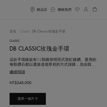
精品店
聯絡我們
購物袋 
首頁
Classic
DB Classic玫瑰金手環
喜愛清單
CLASSIC
DB CLASSIC玫瑰金手環
這款手環鑲嵌有52顆圓形明亮式密釘鑲鑽。選用的
每顆鑽石都以遵循道德章程的方式採購，並由我們
的專家團隊手工甄選，並完美匹配，確保和諧平衡
繼續閱讀
的視覺效果。鑽石總重約0.7克拉。 手環採用舒適
的橢圓形設計，以18K玫瑰金製成，寬度2公釐，不
Original price
NT$248,000
論單獨佩戴或與其他DB Classic系列手環疊戴同樣
出色動人，搭配18K黃金與白金款式尤其突顯活
選擇一個尺寸