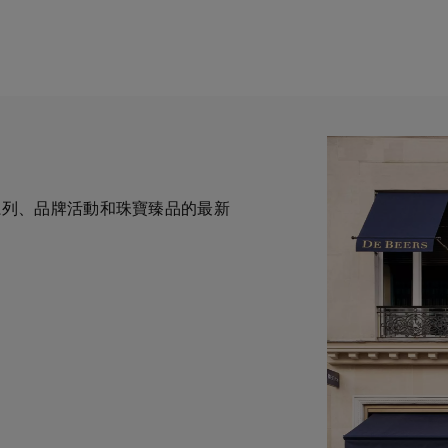
全新系列、品牌活動和珠寶臻品的最新
一與鑽石原產地有直接連結的奢華珠
力於為您提供個人化的購物體
華鑽石珠寶的巔峰。我們的創意和工
自於專家的協助與指導。