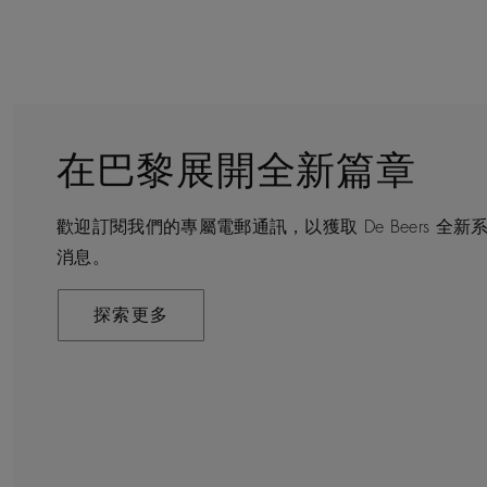
在巴黎展開全新篇章
守護永恒
顧客服務
De Beers 的世界
歡迎訂閱我們的專屬電郵通訊，以獲取 De Beers 
De Beers 在全球珠寶領域獨樹一幟，因為我們是唯
無論您是透過線上購物或造訪實體精品店，我們始終致
De Beers 成立於倫敦，靈感來自非洲的自然，是奢
消息。
寶品牌。
驗。預約於店內或線上進行鑑賞，透過私人諮詢獲取來
藝將鑽石轉化為永恆和標誌性的設計。
探索更多
探索更多
瞭解更多
探索更多