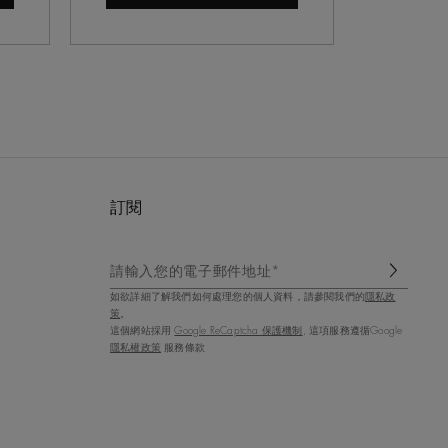
訂閱
請輸入您的電子郵件地址*
如欲詳細了解我們如何處理您的個人資料，請參閱我們的
隱私政
策
。
這個網站採用
Google ReCaptcha 保護機制
, 這項服務遵循Google
隱私權政策
服務條款