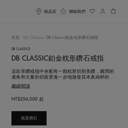
精品店
聯絡我們
購物袋 
首頁
Db Classics
DB Classic鉑金枕形鑽石戒指
喜愛清單
DB CLASSICS
DB CLASSIC鉑金枕形鑽石戒指
這款單鑽戒指中央配有一顆枕形切割美鑽，圓潤的
邊角和大量的切面更進一步地激發其本真純粹的火
光、生命力與亮光。主鑽以四爪鑲嵌於2.1公釐寬
繼續閱讀
的鉑金戒指上，金屬色調使作品充滿了現代氣息。
這枚純潔高雅的作品是訂婚鑽戒的理想之選，與結
NT$256,000 起
婚戒指搭配也華美無比。DB Classic系列選用的每
Original price
顆鑽石都以遵循道德章程的方式採購，並由我們的
專業工
挑選鑽石