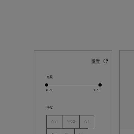
啟動這些部件將導致頁面上的內容更新。
重置
克拉
淨度
VVS1
VVS2
VS1
未選
未選
未選