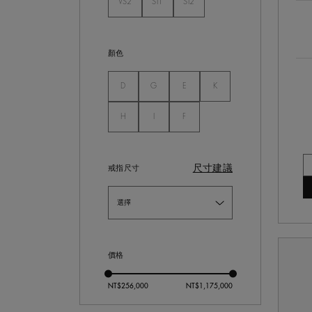
VS2
SI1
SI2
未選
未選
未選
顏色
未選
未選
未選
未選
D
G
E
K
未選
未選
未選
H
I
F
尺寸建議
戒指尺寸
價格