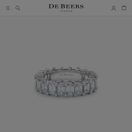
我的帳號
購物
這是一個帶有一張大圖像和下面的縮圖軌道的輪播。使用 Ta