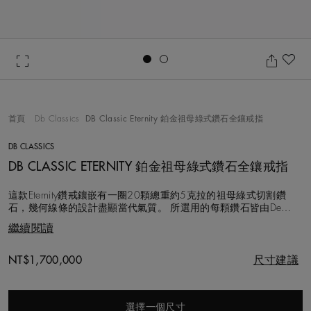
Go to slide 1
Go to slide 2
加
首頁
Db Classics
DB Classic Eternity 鉑金祖母綠式鑽石全鑲戒指
DB CLASSICS
DB CLASSIC ETERNITY 鉑金祖母綠式鑽石全鑲戒指
這款Eternity鑽戒鑲嵌有一圈20顆總重約5克拉的祖母綠式切割鑽
石，幾何線條的設計盡顯當代氣質。 所選用的每顆鑽石皆由De
Beers專家團隊以遵循道德章程的方式採購，手工甄選，並以精湛工
繼續閱讀
藝鑲嵌，為您呈現完美平衡之作。 優雅而精緻，此款戒指令人驚豔
神往。
Original price
NT$1,700,000
尺寸建議
選擇一個尺寸