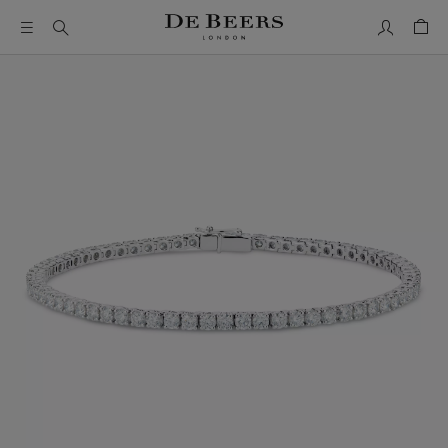
我的帳號
購物
這是一個帶有一張大圖像和下面的縮圖軌道的輪播。使用 Ta