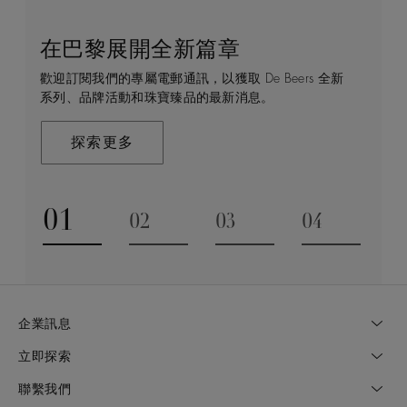
在巴黎展開全新篇章
守護永恒
顧客服務
De Beers 的世界
歡迎訂閱我們的專屬電郵通訊，以獲取 De Beers 全新
De Beers 在全球珠寶領域獨樹一幟，因為我們是唯一
無論您是透過線上購物或造訪實體精品店，我們始終致
De Beers 成立於倫敦，靈感來自非洲的自然，是奢華
系列、品牌活動和珠寶臻品的最新消息。
與鑽石原產地有直接連結的奢華珠寶品牌。
力於為您提供個人化的購物體驗。預約於店內或線上進
鑽石珠寶的巔峰。我們的創意和工藝將鑽石轉化為永恆
行鑑賞，透過私人諮詢獲取來自於專家的協助與指導。
和標誌性的設計。
探索更多
探索更多
瞭解更多
探索更多
01
02
03
04
Go to slide 1
Go to slide 2
Go to slide 3
Go to slide
企業訊息
立即探索
聯繫我們