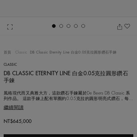
Go to slide 1
Go to slide 2
Go to slide 3
Go to slide 4
Go to slide 5
加
首頁
Classic
DB Classic Eternity Line 白金0.05克拉圓形鑽石手鍊
CLASSIC
DB CLASSIC ETERNITY LINE 白金0.05克拉圓形鑽石
手鍊
風格現代而又典雅大方，這款鑽石手鍊屬於De Beers DB Classic 系
列作品。 這款手鍊上配有單圈約0.05克拉的圓形明亮式鑽石，每顆
鑽石皆以遵循道德章程的方式採購，總重約3克拉。鑽石以爪式鑲
繼續閱讀
嵌於18K白金底座上，烘托美鑽迎向光線，使其本真純粹的亮光得
到昇華。 手鍊配有從17公分到19公分不同的尺寸，亦可根據您的
需
Original price
NT$645,000