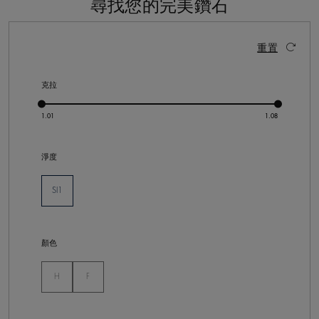
尋找您的完美鑽石
2 個結果
啟動這些部件將導致頁面上的內容更新。
重置
克拉
淨度
SI1
已選
顏色
未選
未選
H
F