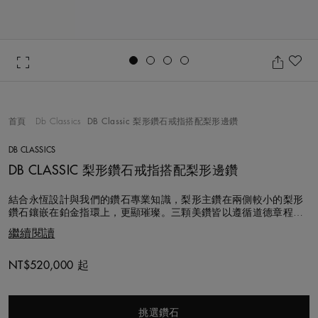
Go to slide 1
Go to slide 2
Go to slide 3
Go to slide 4
加
首頁
Db Classics
DB Classic 梨形鑽石戒指搭配梨形邊鑽
DB CLASSICS
DB CLASSIC 梨形鑽石戒指搭配梨形邊鑽
結合永恆設計與我們的鑽石專業知識，梨形主鑽在兩側較小的梨形
鑽石鑲嵌在鉑金指環上，更顯璀璨。三顆美鑽皆以遵循道德章程的
方式採購，並精心配對以構成平衡和諧的構圖。經典的設計是您倆
繼續閱讀
恆久愛情的最佳象徵。
NT$520,000 起
Original price
挑選鑽石