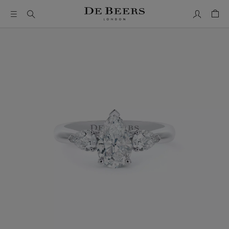
我的帳號
購物
這是一個帶有一張大圖像和下面的縮圖軌道的輪播。使用 Ta