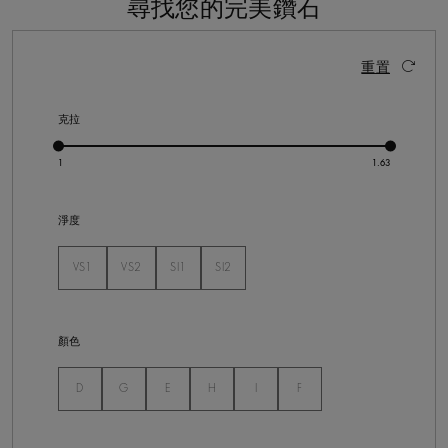
尋找您的完美鑽石
13 個結果
啟動這些部件將導致頁面上的內容更新。
重置
克拉
淨度
VS1
VS2
SI1
SI2
未選
未選
未選
未選
顏色
未選
未選
未選
未選
未選
未選
D
G
E
H
I
F