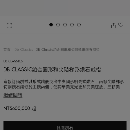
Go to slide 1
Go to slide 2
Go to slide 3
Go to slide 4
Go to slide 5
加
首頁
Db Classics
DB Classic鉑金圓形和尖階梯形鑽石戒指
DB CLASSICS
DB CLASSIC鉑金圓形和尖階梯形鑽石戒指
這款訂婚鑽戒以爪式鑲嵌突出中央圓形明亮式鑽石，兩顆尖階梯形
切割鑽石鑲嵌於主鑽兩側，使其華美亮光更加完美綻放。三顆美鑽
在鉑金戒指上熠熠生輝，優雅的結構將訂婚鑽戒的典雅柔美凝聚於
繼續閱讀
方寸之間。 此款戒指選用的每顆鑽石都以遵循道德章程的方式採購
並精心甄選。與結婚戒指搭配亦華美絕倫。 您也可以透過我們的訂
製服務For You, Fore
NT$600,000 起
Original price
挑選鑽石