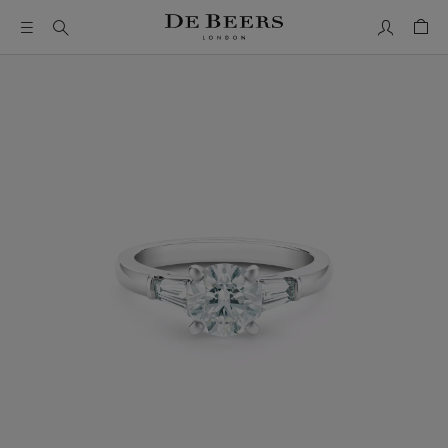
我的帳號
購物
這是一個帶有一張大圖像和下面的縮圖軌道的輪播。使用 Ta