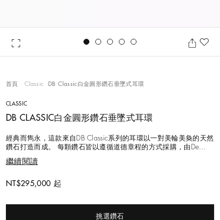
Go to slide 1
Go to slide 2
Go to slide 3
Go to slide 4
Go to slide 5
加
首頁
Classic
DB Classic白金圓形鑽石垂墜式耳環
CLASSIC
DB CLASSIC白金圓形鑽石垂墜式耳環
經典而雋永，這款來自DB Classic系列的耳環以一對美輪美奐的天然
鑽石打造而成。 每顆鑽石皆以遵循道德章程的方式採購，由De
Beers的鑽石專家團隊以超過130年的專業經驗逐一精心甄選，並手
繼續閱讀
工鑲嵌、細心配對，以確保耳環呈現完美平衡和諧的效果。圓形明
亮式鑽石四爪鑲嵌於18K白金底座上。透過一對精巧的18K白金耳
鉤於您耳畔垂
NT$295,000 起
Original price
挑選鑽石