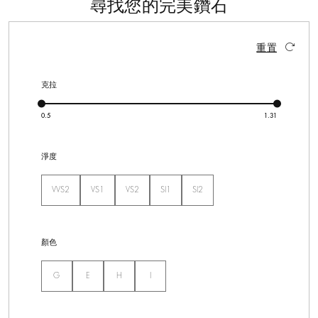
尋找您的完美鑽石
17 個結果
啟動這些部件將導致頁面上的內容更新。
重置
克拉
淨度
VVS2
VS1
VS2
SI1
SI2
未選
未選
未選
未選
未選
顏色
未選
未選
未選
未選
G
E
H
I