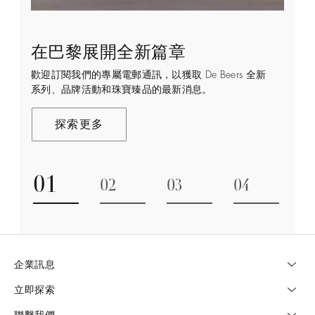
在巴黎展開全新篇章
守護永恒
顧客服務
De Beers 的世界
歡迎訂閱我們的專屬電郵通訊，以獲取 De Beers 全新
De Beers 在全球珠寶領域獨樹一幟，因為我們是唯一
無論您是透過線上購物或造訪實體精品店，我們始終致
De Beers 成立於倫敦，靈感來自非洲的自然，是奢華
系列、品牌活動和珠寶臻品的最新消息。
與鑽石原產地有直接連結的奢華珠寶品牌。
力於為您提供個人化的購物體驗。預約於店內或線上進
鑽石珠寶的巔峰。我們的創意和工藝將鑽石轉化為永恆
行鑑賞，透過私人諮詢獲取來自於專家的協助與指導。
和標誌性的設計。
探索更多
探索更多
瞭解更多
探索更多
01
02
03
04
Go to slide 1
Go to slide 2
Go to slide 3
Go to slide
企業訊息
立即探索
聯繫我們