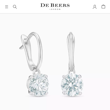
我的帳號
購物
這是一個帶有一張大圖像和下面的縮圖軌道的輪播。使用 Ta