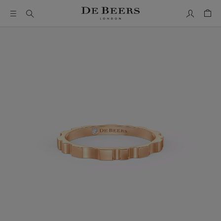
我的帳號
購物
這是一個帶有一張大圖像和下面的縮圖軌道的輪播。使用 Ta