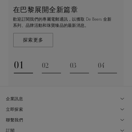
在巴黎展開全新篇章
守護永恒
顧客服務
De Beers 的世界
歡迎訂閱我們的專屬電郵通訊，以獲取 De Beers 全新
De Beers 在全球珠寶領域獨樹一幟，因為我們是唯一
無論您是透過線上購物或造訪實體精品店，我們始終致
De Beers 成立於倫敦，靈感來自非洲的自然，是奢華
系列、品牌活動和珠寶臻品的最新消息。
與鑽石原產地有直接連結的奢華珠寶品牌。
力於為您提供個人化的購物體驗。預約於店內或線上進
鑽石珠寶的巔峰。我們的創意和工藝將鑽石轉化為永恆
行鑑賞，透過私人諮詢獲取來自於專家的協助與指導。
和標誌性的設計。
探索更多
探索更多
瞭解更多
探索更多
01
02
03
04
Go to slide 1
Go to slide 2
Go to slide 3
Go to slide
企業訊息
立即探索
聯繫我們
訂閱