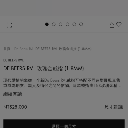
Go to slide 1
Go to slide 2
Go to slide 3
Go to slide 4
Go to slide 5
Go to slide 6
加
首頁
De Beers Rvl
DE BEERS RVL 玫瑰金戒指 (1.8MM)
DE BEERS RVL
DE BEERS RVL 玫瑰金戒指 (1.8MM)
現代愛情的象徵，全新De Beers RVL戒指可搭配不同造型展現真我，
或成為朋友、親人及情侶之間的信物。這款戒指由18K玫瑰金精心
打造，並於內圈飾上一枚美鑽，以大自然最珍貴的寶藏賦予佩戴者
繼續閱讀
象徵意義和力量。寬度: (1.8MM)。
Original price
NT$28,000
尺寸建議
選擇一個尺寸