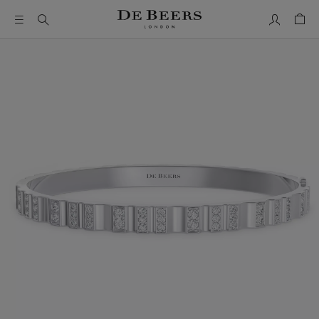
我的帳號
購物
這是一個帶有一張大圖像和下面的縮圖軌道的輪播。使用 Ta