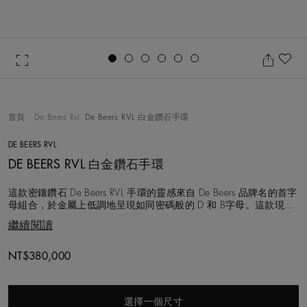
Go to slide 1
Go to slide 2
Go to slide 3
Go to slide 4
Go to slide 5
Go to slide 6
加
首頁
De Beers Rvl
De Beers RVL 白金鑽石手環
DE BEERS RVL
DE BEERS RVL 白金鑽石手環
這款密鑲鑽石 De Beers RVL 手環的靈感來自 De Beers 品牌名的首字
母組合，於金屬上低調地呈現如同密碼般的 D 和 B字母。這款現代
感的手環提供可刻字的選項，可隨心所欲疊戴於腕際，亦可與De
繼續閱讀
Beers RVL 系列其他珠寶設計互相搭配佩戴。
Original price
NT$380,000
選擇一個尺寸