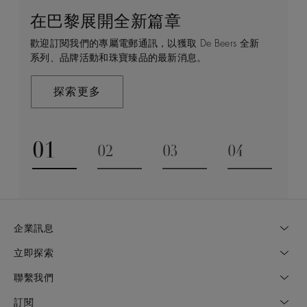
在巴黎展開全新篇章
守護永恒
顧客服務
De Beers 的世界
歡迎訂閱我們的專屬電郵通訊，以獲取 De Beers 全新
De Beers 在全球珠寶領域獨樹一幟，因為我們是唯一
無論您是透過線上購物或造訪實體精品店，我們始終致
De Beers 成立於倫敦，靈感來自非洲的自然，是奢華
系列、品牌活動和珠寶臻品的最新消息。
與鑽石原產地有直接連結的奢華珠寶品牌。
力於為您提供個人化的購物體驗。預約於店內或線上進
鑽石珠寶的巔峰。我們的創意和工藝將鑽石轉化為永恆
行鑑賞，透過私人諮詢獲取來自於專家的協助與指導。
和標誌性的設計。
探索更多
探索更多
瞭解更多
探索更多
01
02
03
04
Go to slide 1
Go to slide 2
Go to slide 3
Go to slide
企業訊息
立即探索
聯繫我們
訂閱