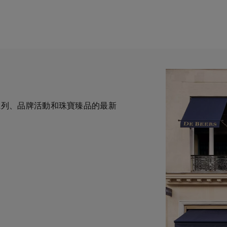
全新系列、品牌活動和珠寶臻品的最新
一與鑽石原產地有直接連結的奢華珠
力於為您提供個人化的購物體
華鑽石珠寶的巔峰。我們的創意和工
自於專家的協助與指導。