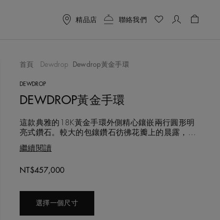
精品店
聯絡我們
購物袋 
首頁
Dewdrop
Dewdrop黃金手環
喜愛清單
DEWDROP
DEWDROP黃金手環
這款典雅的18K黃金手環外側精心鑲嵌兩行圓形明
亮式鑽石。較大的包鑲鑽石彷彿花瓣上的晨露，浮
動於外環之間的黃金圓柱。 這款時尚手環選用的每
繼續閱讀
顆鑽石都遵循道德章程的方式採購，由De Beers的
鑽石專家團隊以超過130年的專業經驗逐一精心甄
Original price
NT$457,000
選，並手工鑲嵌。鑽石總重約1.9克拉。 單獨佩戴
固然搶眼，搭配Dewdrop系列其他色調的手
選擇一個尺寸