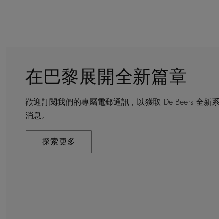
在巴黎展開全新篇章
守護永恒
顧客服務
De Beers 的世界
歡迎訂閱我們的專屬電郵通訊，以獲取 De Beers 
De Beers 在全球珠寶領域獨樹一幟，因為我們是唯
無論您是透過線上購物或造訪實體精品店，我們始終致
De Beers 成立於倫敦，靈感來自非洲的自然，是奢
消息。
寶品牌。
驗。預約於店內或線上進行鑑賞，透過私人諮詢獲取來
藝將鑽石轉化為永恆和標誌性的設計。
探索更多
探索更多
瞭解更多
探索更多