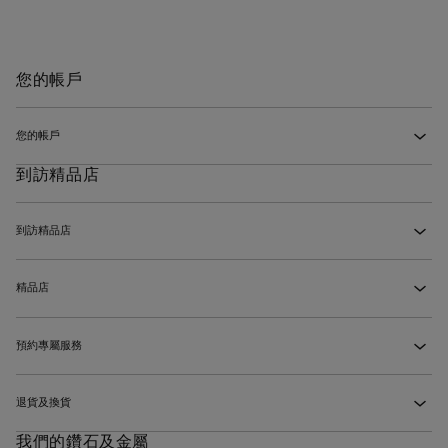
我該如何找到合適的戒指尺寸？
‹
如何追蹤我的訂單？
‹
我可以退回個人化訂製的作品嗎？
‹
作品價格是否已包括本地稅項和關稅？
‹
我想送上一份驚喜禮物，如果尺寸不合適怎麼辦？
‹
誰可以為我簽收貨件？
‹
退款過程需時多久？
‹
您的帳戶
我可以如何要求取得增值稅發票？
‹
我的De Beers珠寶會如何包裝？
‹
De Beers網站接受哪些付款方法？
‹
您的帳戶
‹
我錯過了收件時間，如何才能重新安排送貨？
‹
你們提供哪些訂單配送方式？
‹
到訪精品店
我可以到精品店領取線上訂單嗎？
‹
為什麼要建立帳戶?
‹
我可以指定貨件在特定時間送到嗎？
‹
我可以請他人代為領取我線上訂單的貨件嗎？
‹
我可以分享願望清單嗎?
‹
到訪精品店
‹
我忘記了我的帳戶密碼，我該怎麼做？
‹
到訪精品店時我可以期待什麼樣的購物體驗？
‹
精品店
‹
最鄰近的精品店在哪裡？
‹
預約專屬服務
‹
前往De Beers精品店前需要預約嗎？
‹
退貨及換貨
‹
我無法到訪精品店，我可以預約線上鑑賞體驗嗎？
‹
我們的鑽石及金屬