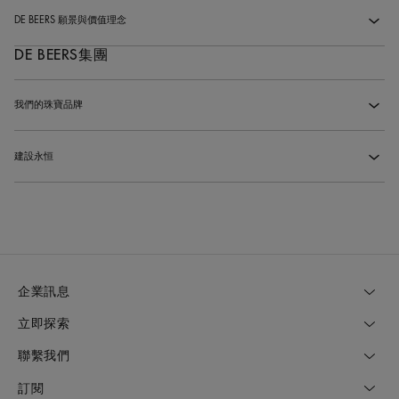
De Beers 品牌的起源是甚麼？
‹
DE BEERS 願景與價值理念
‹
De Beers提供作品保質保證嗎？
‹
DE BEERS集團
De Beers 的願景是什麼？
‹
你們在日本沒有精品店，但你們可以為日本顧客提供售後服務嗎？
‹
De Beers的價值理念為何？
‹
我們的珠寶品牌
‹
De Beers 集團與 De Beers 有甚麼不同？
‹
建設永恒
‹
什麼是De Beers Forevermark永恒印記？
‹
什麼是建設永恒？
‹
De Beers 與 Forevermark 有甚麼不同?
‹
什麼是De Beers鑽石研究院？
‹
企業訊息
立即探索
聯繫我們
訂閱