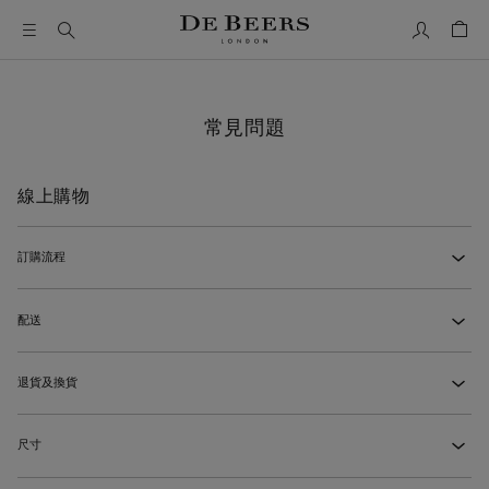
我的帳號
購物
常見問題
線上購物
訂購流程
‹
我該如何下訂單？
‹
配送
‹
我怎麼知道是否已成功下單？
‹
配送費用如何計算？
‹
退貨及換貨
‹
我可以在訂單中加入個人化的贈禮訊息嗎？
‹
我何時會知道線上訂單的預計配送時間？
‹
如何退回透過線上訂單購買的作品？
‹
我可以更改或取消訂單嗎？
‹
尺寸
‹
線上訂單可以安排配送到哪些國家／地區？
‹
如何更換透過線上訂單購買的作品？
‹
我可以透過電話或線上諮詢下訂單並安排送貨嗎？
‹