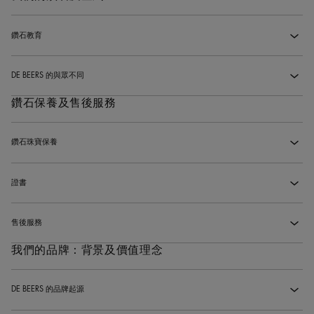
在精品店內購物的退貨及換貨政策是什麼？
‹
鑽石教育
‹
鑽石是如何形成的？
‹
DE BEERS 的與眾不同
‹
為什麼彩色鑽石比較昂貴?
‹
鑽石保養及售後服務
De Beers 與其他珠寶品牌有甚麼不同之處？
‹
4C標準是什麼？
‹
De Beers 的鑽石來源為何？我怎可知道鑽石的來源符合道德標準？
‹
鑽石珠寶保養
‹
4C之中哪一項最重要？
‹
De Beers珠寶在哪裡製作？
‹
我應如何保護我的De Beers珠寶？
‹
證書
‹
白金和鉑金有什麼分別？
‹
我應如何保護Enchanted Lotus系列珠寶？
‹
我的鑽石會附帶什麼證書？
‹
售後服務
‹
我應如何清潔我的De Beers珠寶？
‹
什麼樣的鑽石可以成為De Beers 的鑽石？
‹
我們的品牌：背景及價值理念
De Beers提供哪些售後服務？
‹
De Beers可否將我自己的鑽石鑲嵌到De Beers的設計中？
‹
DE BEERS 的品牌起源
‹
我可以為珠寶作品添加刻字嗎？
‹