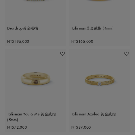
Dewdrop黃金戒指
Talisman黃金戒指 (4mm)
Original price
Original price
NT$195,000
NT$165,000
加入喜愛清單
加入喜
Talisman You & Me 黃金戒指
Talisman Azulea 黃金戒指
(5mm)
Original price
Original price
NT$72,000
NT$39,000