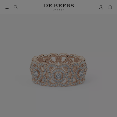
我的帳號
購物
這是一個帶有一張大圖像和下面的縮圖軌道的輪播。使用 Ta