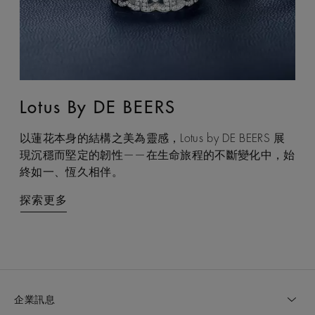
Lotus By DE BEERS
Talisman
以蓮花本身的結構之美為靈感，Lotus by DE BEERS 展
Talisman 系列巧妙融合鑽石原石與拋光鑽石的獨特感官
現沉穩而堅定的韌性——在生命旅程的不斷變化中，始
互動，體現了大地令人著迷的力量，成為代表守護和雙
終如一、恆久相伴。
重能量的現代象徵。
探索更多
探索更多
企業訊息