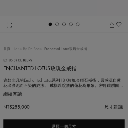
Go to slide 1
Go to slide 2
Go to slide 3
Go to slide 4
Go to slide 5
加
首頁
Lotus By De Beers
Enchanted Lotus玫瑰金戒指
LOTUS BY DE BEERS
ENCHANTED LOTUS玫瑰金戒指
這款非凡的Enchanted Lotus系列18K玫瑰金鑽石戒指，靈感源自蓮
花出淤泥而不染的純潔。 戒指以綻放的蓮花為形象。密釘鑲鑽圍繞
圓形明亮式鑽石，週邊飾有鏤空密釘鑲鑽。 這款戒指總共使用多達
繼續閱讀
301顆圓形明亮式鑽石，鑽石總重約1.22克拉。選用的每顆鑽石都
以遵循道德章程的方式採購，由De Beers專家團隊精心挑選並悉心
Original price
NT$285,000
尺寸建議
選擇一個尺寸