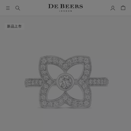
我的帳號
購物
這是一個帶有一張大圖像和下面的縮圖軌道的輪播。使用 Ta
新品上市