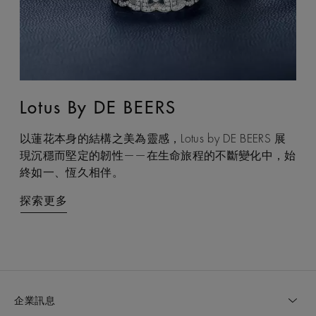
Lotus By DE BEERS
Talisman
以蓮花本身的結構之美為靈感，Lotus by DE BEERS 展
Talisman 系列巧妙融合鑽石原石與拋光鑽石的獨特感官
現沉穩而堅定的韌性——在生命旅程的不斷變化中，始
互動，體現了大地令人著迷的力量，成為代表守護和雙
終如一、恆久相伴。
重能量的現代象徵。
探索更多
探索更多
企業訊息