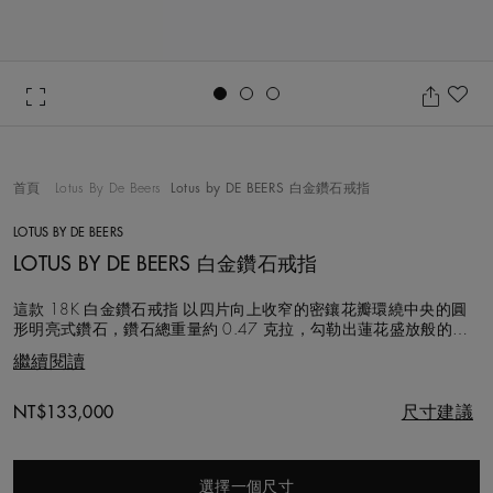
Go to slide 1
Go to slide 2
Go to slide 3
加
首頁
Lotus By De Beers
Lotus by DE BEERS 白金鑽石戒指
LOTUS BY DE BEERS
LOTUS BY DE BEERS 白金鑽石戒指
這款 18K 白金鑽石戒指 以四片向上收窄的密鑲花瓣環繞中央的圓
形明亮式鑽石，鑽石總重量約 0.47 克拉，勾勒出蓮花盛放般的細
膩光影與立體層次。 Lotus by DE BEERS 的設計靈感源自奧卡萬戈三
繼續閱讀
角洲的蓮花植物，鮮明的四瓣蓮花造型象徵沉靜而堅定的清淨力
量，陪伴佩戴者度過生活中的每一個重要時刻。 每顆鑽石皆以符合
道德準
Original price
NT$133,000
尺寸建議
選擇一個尺寸