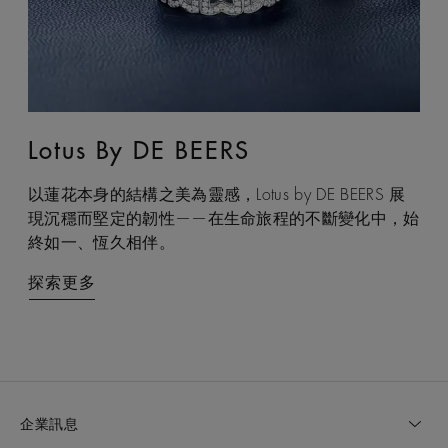
Lotus By DE BEERS
Talisman
以蓮花本身的結構之美為靈感，Lotus by DE BEERS 展
Talisman 系列巧妙融合鑽石原石與拋光鑽石的獨特感官
現沉穩而堅定的韌性——在生命旅程的不斷變化中，始
互動，體現了大地令人著迷的力量，成為代表守護和雙
終如一、恆久相伴。
重能量的現代象徵。
探索更多
探索更多
企業訊息