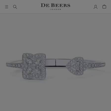
我的帳號
購物
這是一個帶有一張大圖像和下面的縮圖軌道的輪播。使用 Ta