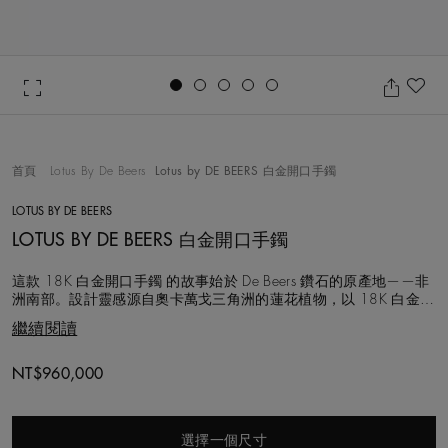
Go to slide 1
Go to slide 2
Go to slide 3
Go to slide 4
Go to slide 5
加
首頁
Lotus By De Beers
Lotus by DE BEERS 白金開口手鐲
LOTUS BY DE BEERS
LOTUS BY DE BEERS 白金開口手鐲
這款 18K 白金開口手鐲 的故事始於 De Beers 鑽石的原產地——非
洲南部。設計靈感源自奧卡萬戈三角洲的蓮花植物，以 18K 白金精
心打造，透過 梨形鑽石環繞中央圓形明亮式鑽石 的巧妙組合，鑽石
繼續閱讀
總重量約 2.52 克拉，呈現流光溢彩、比例和諧的立體美感。 每顆
鑽石皆由 De Beers 專家團隊親手嚴選，具備卓越淨度與獨
Original price
NT$960,000
選擇一個尺寸