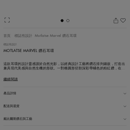
加
首頁
標誌性設計
Motlatse Marvel 鑽石耳環
標誌性設計
MOTLATSE MARVEL 鑽石耳環
這款耳環的設計靈感源於自然光影，以經典設計工藝將鑽石排列鑲嵌，打造出
兼具現代美感與自然生機的形狀。一對橢圓形切割深彩帶橘色的粉紅鑽，在公
主方形切割白鑽組成的鑽石光暈中熠熠生輝。周圍則以花簇式鑲嵌環繞眾多欖
尖形、梨形和圓形明亮式切割的橘鑽、黃鑽和粉鑽。
繼續閱讀
產品詳情
配送與退貨
戴比爾斯鑽石與工藝