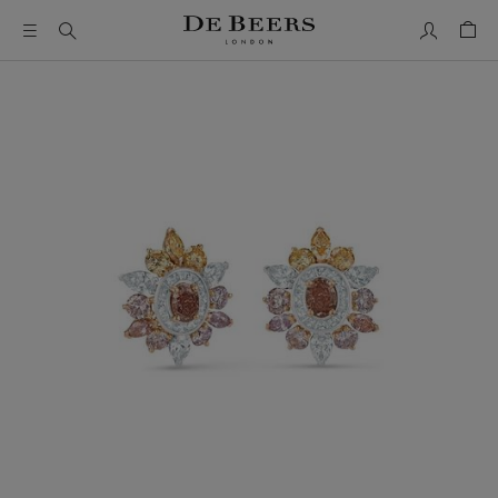
我的帳號
購物
這是一個帶有一張大圖像和下面的縮圖軌道的輪播。使用 Ta