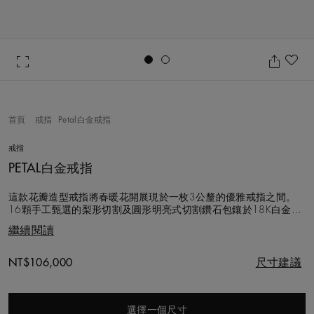
Go to slide 1
Go to slide 2
加
首頁
戒指
Petal白金戒指
戒指
PETAL白金戒指
這款花瓣造型戒指將春暖花開展現於一枚3公釐的優雅戒指之間。
16顆手工甄選的梨形切割及圓形明亮式切割鑽石包鑲於18K白金戒
指上，勾勒出一系列初放花瓣輪廓。鑽石總重約0.7克拉。 我們以
繼續閱讀
超越130年的專業經驗為您詮釋這件不朽經典之作，選用的每顆鑽
石都堅持以遵循道德章程的方式採購。
Original price
NT$106,000
尺寸建議
選擇一個尺寸