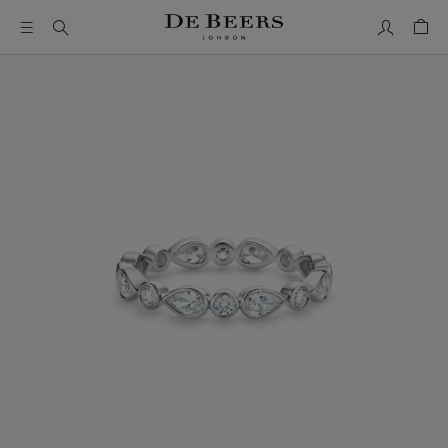
我的帳號
購物
這是一個帶有一張大圖像和下面的縮圖軌道的輪播。使用 Ta