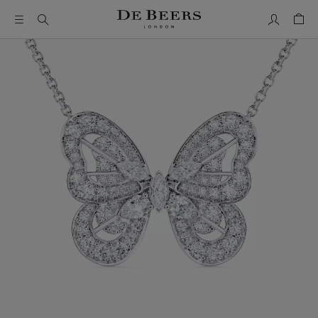
我的帳號
購物
這是一個帶有一張大圖像和下面的縮圖軌道的輪播。使用 Ta