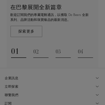
在巴黎展開全新篇章
守護永恒
顧客服務
De Beers 的世界
歡迎訂閱我們的專屬電郵通訊，以獲取 De Beers 全新
De Beers 在全球珠寶領域獨樹一幟，因為我們是唯一
無論您是透過線上購物或造訪實體精品店，我們始終致
De Beers 成立於倫敦，靈感來自非洲的自然，是奢華
系列、品牌活動和珠寶臻品的最新消息。
與鑽石原產地有直接連結的奢華珠寶品牌。
力於為您提供個人化的購物體驗。預約於店內或線上進
鑽石珠寶的巔峰。我們的創意和工藝將鑽石轉化為永恆
行鑑賞，透過私人諮詢獲取來自於專家的協助與指導。
和標誌性的設計。
探索更多
探索更多
瞭解更多
探索更多
01
02
03
04
Go to slide 1
Go to slide 2
Go to slide 3
Go to slide
企業訊息
立即探索
聯繫我們
訂閱