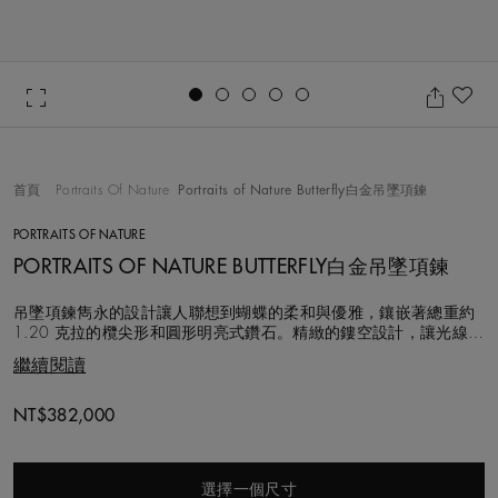
Go to slide 1
Go to slide 2
Go to slide 3
Go to slide 4
Go to slide 5
加
首頁
Portraits Of Nature
Portraits of Nature Butterfly白金吊墜項鍊
PORTRAITS OF NATURE
PORTRAITS OF NATURE BUTTERFLY白金吊墜項鍊
吊墜項鍊雋永的設計讓人聯想到蝴蝶的柔和與優雅，鑲嵌著總重約
1.20 克拉的欖尖形和圓形明亮式鑽石。精緻的鏤空設計，讓光線得
以穿過蝴蝶的翅膀，從各個角度都綻放出非凡光芒。這件作品細節
繼續閱讀
豐富，鑲有四顆鑽石的鍊條長度可調節。
NT$382,000
選擇一個尺寸