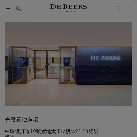
我的帳號
購物
香港置地廣場
中環遮打道10號置地太子M樓M21-23號舖