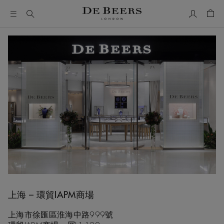
我的帳號
購物
上海 – 環貿IAPM商場
上海市徐匯區淮海中路999號