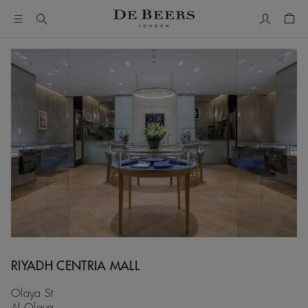
我的帳號
購物
RIYADH CENTRIA MALL
Olaya St
Al Olaya