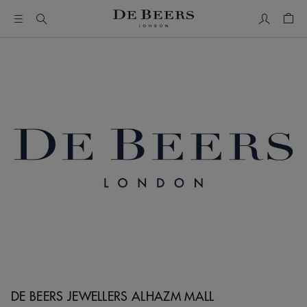
我的帳號
購物
DE BEERS JEWELLERS ALHAZM MALL