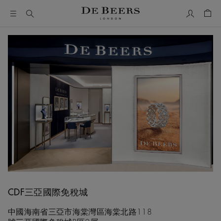
我的帳號
購物
CDF三亞國際免稅城
中國海南省三亞市海棠灣區海棠北路118