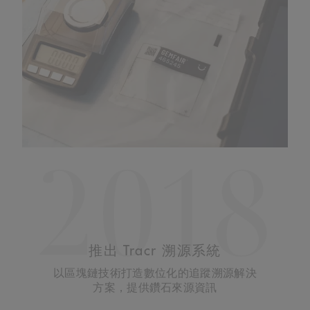
2018
2018
開展「大象遷徙」(Moving
推出 Tracr 溯源系統
Giants)計劃
以區塊鏈技術打造數位化的追蹤溯源解決
方案，提供鑽石來源資訊
透過「大象遷徙」(Moving Giants) 計劃，
將 100 頭大象從南非的其中之一個自然保