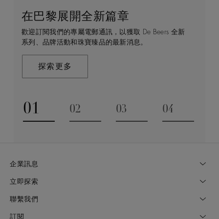
在巴黎展開全新篇章
守護永恒
顧客服務
De Beers 的世界
歡迎訂閱我們的專屬電郵通訊，以獲取 De Beers 全新
De Beers 在全球珠寶領域獨樹一幟，因為我們是唯一
無論您是透過線上購物或造訪實體精品店，我們始終致
De Beers 成立於倫敦，靈感來自非洲的自然，是奢華
系列、品牌活動和珠寶臻品的最新消息。
與鑽石原產地有直接連結的奢華珠寶品牌。
力於為您提供個人化的購物體驗。預約於店內或線上進
鑽石珠寶的巔峰。我們的創意和工藝將鑽石轉化為永恆
行鑑賞，透過私人諮詢獲取來自於專家的協助與指導。
和標誌性的設計。
探索更多
探索更多
瞭解更多
探索更多
01
02
03
04
Go to slide 1
Go to slide 2
Go to slide 3
Go to slide
企業訊息
立即探索
聯繫我們
訂閱