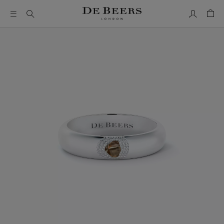
我的帳號
購物
這是一個帶有一張大圖像和下面的縮圖軌道的輪播。使用 Ta