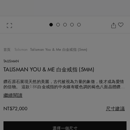
Go to slide 1
Go to slide 2
Go to slide 3
Go to slide 4
Go to slide 5
加
首頁
Talisman
Talisman You & Me 白金戒指 (5mm)
TALISMAN
TALISMAN YOU & ME 白金戒指 (5MM)
鑽石原石展現天然的美麗，古代被視為力量的象徵，後才成為愛情
的信物。 這款18K白金戒指的中央鑲有暖色調的褐色八面晶體鑽石
原石，重約0.18克拉，鑲嵌於鑿點金工光環之中。天然的觸感使拋
繼續閱讀
光戒指更添質感。 Talisman系列選用的每顆天然鑽石都以遵循道德
章程的方式採購，並由我們的專家團隊精心挑選，悉心手工鑲嵌。
此款
Original price
NT$72,000
尺寸建議
選擇一個尺寸