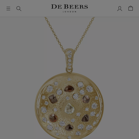
我的帳號
購物
這是一個帶有一張大圖像和下面的縮圖軌道的輪播。使用 Ta