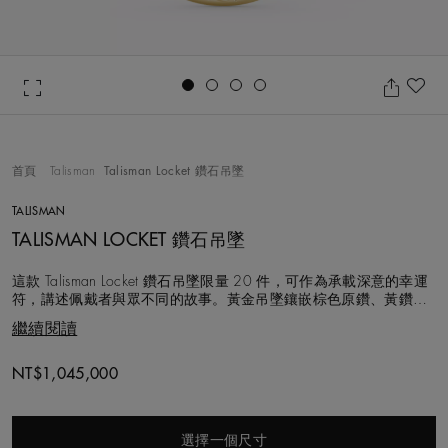
Go to slide 1
Go to slide 2
Go to slide 3
Go to slide 4
加
首頁
Talisman
Talisman Locket 鑽石吊墜
TALISMAN
TALISMAN LOCKET 鑽石吊墜
這款 Talisman Locket 鑽石吊墜限量 20 件，可作為承載深意的幸運
符，講述佩戴者與眾不同的故事。黃金吊墜鑲嵌棕色原鑽、黃鑽原
石和拋光白鑽，並結合De Beers標誌性的鑿點金工鑲嵌工藝與鑿點
繼續閱讀
金工手捶紋理，彰顯自然瑰寶的原始之美。吊墜內部的拋光金質圓
盤，正是De Beers 工匠精心打造的空白畫布。隱藏式扣環開啟秘
NT$1,045,000
選擇一個尺寸