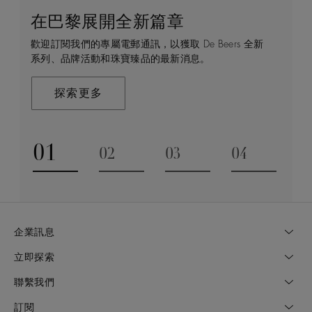
在巴黎展開全新篇章
守護永恒
顧客服務
De Beers 的世界
歡迎訂閱我們的專屬電郵通訊，以獲取 De Beers 全新
De Beers 在全球珠寶領域獨樹一幟，因為我們是唯一
無論您是透過線上購物或造訪實體精品店，我們始終致
De Beers 成立於倫敦，靈感來自非洲的自然，是奢華
系列、品牌活動和珠寶臻品的最新消息。
與鑽石原產地有直接連結的奢華珠寶品牌。
力於為您提供個人化的購物體驗。預約於店內或線上進
鑽石珠寶的巔峰。我們的創意和工藝將鑽石轉化為永恆
行鑑賞，透過私人諮詢獲取來自於專家的協助與指導。
和標誌性的設計。
探索更多
探索更多
瞭解更多
探索更多
01
02
03
04
Go to slide 1
Go to slide 2
Go to slide 3
Go to slide
企業訊息
立即探索
聯繫我們
訂閱