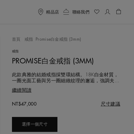
精品店
聯絡我們
購物袋 
首頁
戒指
Promise白金戒指 (3mm)
喜愛清單
戒指
PROMISE白金戒指 (3MM)
此款典雅的結婚戒指採雙環結構。18K白金材質，
一圈光面工藝與另一圈細緻紋理的邂逅，強調夫妻
各自的獨特個性。戒指寬3公釐。
繼續閱讀
Original price
NT$47,000
尺寸建議
選擇一個尺寸