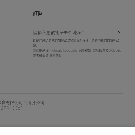
訂閱
請輸入您的電子郵件地址*
如欲詳細了解我們如何處理您的個人資料，請參閱我們的
隱私政
策
。
這個網站採用
Google ReCaptcha 保護機制
, 這項服務遵循Google
隱私權政策
服務條款
珠寶有限公司台灣分公司
7943361