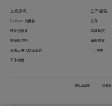
企業訊息
立即探索
De Beers 的世界
珠寶
可持續發展
高級珠寶
無障礙聲明
婚嫁珠寶
英國反現代奴役法案
4C 標準
工作機會
條款及細則
隱私政