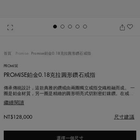
Go to slide 1
Go to slide 2
Go to slide 3
Go to slide 4
Go to slide 5
加
首頁
Promise
Promise鉑金0.18克拉圓形鑽石戒指
PROMISE
PROMISE鉑金0.18克拉圓形鑽石戒指
傳承傳統設計，這款典雅的鑽戒由兩圈獨立戒指交織相融而成。 一
圈是鉑金材質，另一圈是精緻的圓形明亮式切割密釘鑲鑽。在戒指
中央，一顆0.18克拉的圓形明亮式切割主鑽四爪鑲嵌於這兩圈並立
繼續閱讀
的戒指上，盡顯璀然亮光。憑藉著巧妙絕倫的象徵意義以及美輪美
奐的主鑽，這款精緻非凡的戒指是您見證訂婚時刻的不二之選。 您
也可以透過我們的訂製服務Fo
Original price
NT$128,000
尺寸建議
選擇一個尺寸