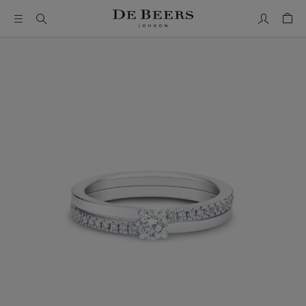
我的帳號
購物
這是一個帶有一張大圖像和下面的縮圖軌道的輪播。使用 Ta