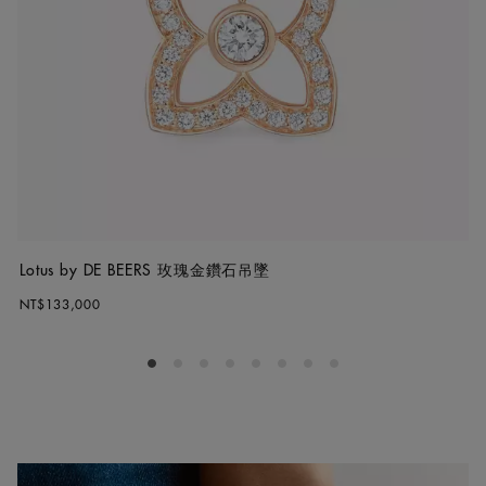
Lotus by DE BEERS 玫瑰金鑽石吊墜
NT$133,000
Go to slide 1
Go to slide 2
Go to slide 3
Go to slide 4
Go to slide 5
Go to slide 6
Go to slide 7
Go to slide 8