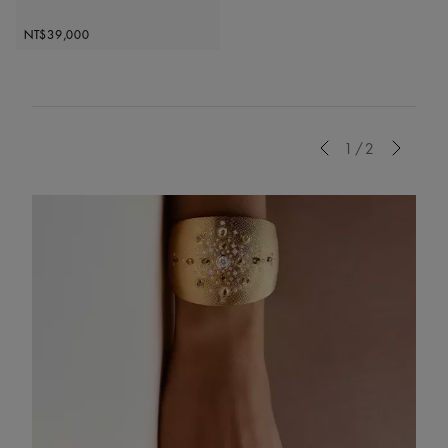
Original price
NT$39,000
Previous
1/2
Next