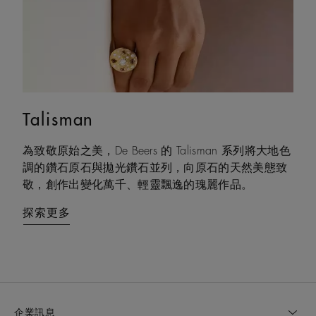
Talisman
Lotus by DE BEERS
為致敬原始之美，De Beers 的 Talisman 系列將大地色
以蓮花本身的結構之美為靈感，Lotus by DE BEERS 展
調的鑽石原石與拋光鑽石並列，向原石的天然美態致
現沉穩而堅定的韌性——在生命旅程的不斷變化中，
敬，創作出變化萬千、輕靈飄逸的瑰麗作品。
始終如一、恆久相伴。
探索更多
探索更多
企業訊息