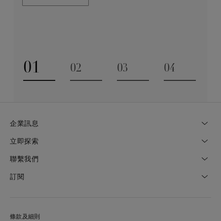
業技巧缺一不可。全靠多年累積而來的豐富專業知識和
探索更多
經驗，才能巧製出跨越世代的藝術珍寶。
探索更多
01
02
03
04
Go to slide 1
Go to slide 2
Go to slide 3
Go to slide
企業訊息
立即探索
聯繫我們
訂閱
條款及細則