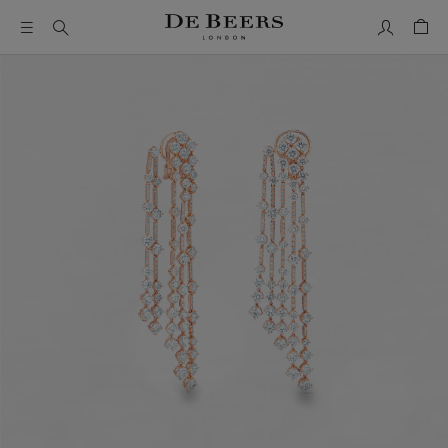
我的帳號
購物
這是一個帶有一張大圖像和下面的縮圖軌道的輪播。使用 Ta