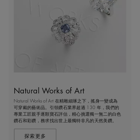
Natural Works of Art
鑽石珠寶創作的藝術
建設永恒
客戶服務
Natural Works of Art 在精雕細琢之下，搖身一變成為
De Beers 作為鑽石珠寶藝術的領導者，在鑽石之旅的
我們每天都能親眼目感受天然美鑽何等珍貴，對佩戴者
不論您身處家中或到訪我們其中一間商店，我們都渴望
可穿戴的藝術品。引領鑽石業界超過 130 年，我們的
每個階段 —— 從鑽石原石的開採到打造成世代相傳的
和製作過程中的所有人而言，鑽石都是大自然的瑰寶。
能為您提供度身訂造的購物體驗。預約親臨精品店或線
專業工匠親手逐顆寶石評估，精心挑選獨一無二的白色
瑰寶 —— 均擁有舉足輕重的獨特地位。 我們探索並揭
因此我們致力確保每顆鑽石都能對開採地當地的人民和
上購物體驗，即可透過私人諮詢得到專家協助和指導。
鑽石和彩鑽，務求找出世上最獨特非凡的天然美鑽。
示大自然的珍稀寶藏所潛藏的醉人魅力，精心創造出工
環境帶來長久的正面影響。我們將此承諾稱為「建設永
藝非凡的珠寶，以紀念生命中最動人心弦的特別時刻。
恒」，亦是我們所做一切的核心。
聯絡我們
在這趟追尋極致瑰寶的旅程，對完美的追求與卓越的專
探索更多