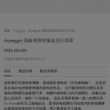
首頁
Arpeggia
Arpeggia 高級珠寶玫瑰金五行耳環
Arpeggia 高級珠寶玫瑰金五行耳環
Original price
NT$2,550,000
訂單預計配送日期
2026.08.13
描述
產品詳情
配送與退貨
這對鑽石耳環經典優雅，靈感源自傳奇的《月光奏鳴曲》。這是貝
多芬為向他的摯愛致敬而創作的作品。 五行圓形明亮式鑽石自耳
邊的四顆鑽石簇垂懸下來。每圈均鑲有較大的爪鑲鑽石，就像五線
譜上的音符，鑲於18K玫瑰金。 這款耳環將最獨一無二的鑽石與
De Beers的非凡工藝相結合。選用的每顆鑽石均由我們的專家團隊
以遵循道德章程的方式採購，悉心甄選並手工鑲嵌。