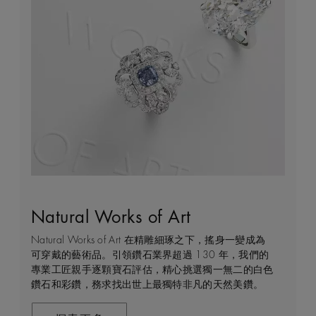
Natural Works of Art
鑽石珠寶創作的藝術
建設永恒
客戶服務
Natural Works of Art 在精雕細琢之下，搖身一變成為
De Beers 作為鑽石珠寶藝術的領導者，在鑽石之旅的
我們每天都能親眼目感受天然美鑽何等珍貴，對佩戴者
不論您身處家中或到訪我們其中一間商店，我們都渴望
可穿戴的藝術品。引領鑽石業界超過 130 年，我們的
每個階段 —— 從鑽石原石的開採到打造成世代相傳的
和製作過程中的所有人而言，鑽石都是大自然的瑰寶。
能為您提供度身訂造的購物體驗。預約親臨精品店或線
專業工匠親手逐顆寶石評估，精心挑選獨一無二的白色
瑰寶 —— 均擁有舉足輕重的獨特地位。 我們探索並揭
因此我們致力確保每顆鑽石都能對開採地當地的人民和
上購物體驗，即可透過私人諮詢得到專家協助和指導。
鑽石和彩鑽，務求找出世上最獨特非凡的天然美鑽。
示大自然的珍稀寶藏所潛藏的醉人魅力，精心創造出工
環境帶來長久的正面影響。我們將此承諾稱為「建設永
藝非凡的珠寶，以紀念生命中最動人心弦的特別時刻。
恒」，亦是我們所做一切的核心。
聯絡我們
在這趟追尋極致瑰寶的旅程，對完美的追求與卓越的專