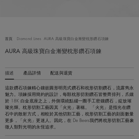
首頁
Diamond Lines
AURA 高級珠寶白金漸變枕形鑽石項鍊
AURA 高級珠寶白金漸變枕形鑽石項鍊
描述
產品詳情
配送與退貨
這款鑽石項鍊精心鑲嵌圓形明亮式鑽石和枕形切割鑽石，流露雋永
魅力。項鍊採用簡約的設計，每顆枕形切割鑽石皆整齊排列，爪鑲
於 18K 白金底座之上，外側環繞點綴一圈手工密鑲鑽石，綻放璀
璨光輝。枕形切割工藝因其「火光」著稱。 「火光」是指光在鑽
石中的散射方式，相較於其他切割工藝，枕形切割工藝的刻面數量
更多，「火光」更迷人。因此，在 De Beers我們將枕形切割工藝象
徵人類對光明的永恆追求。