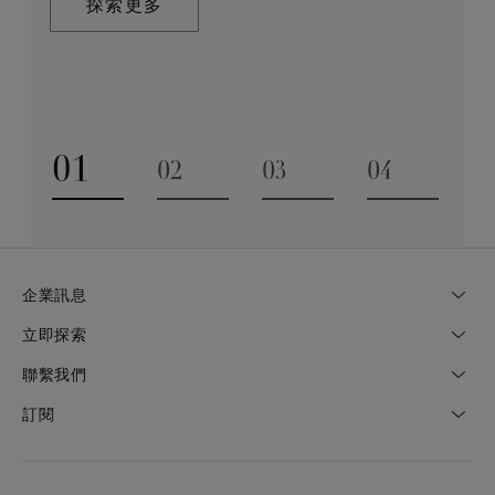
探索更多
業技巧缺一不可。全靠多年累積而來的豐富專業知識和
探索更多
經驗，才能巧製出跨越世代的藝術珍寶。
探索更多
01
02
03
04
Go to slide 1
Go to slide 2
Go to slide 3
Go to slide
企業訊息
立即探索
聯繫我們
訂閱