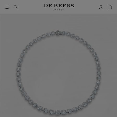
我的帳號
購物
這是一個帶有一張大圖像和下面的縮圖軌道的輪播。使用 Ta